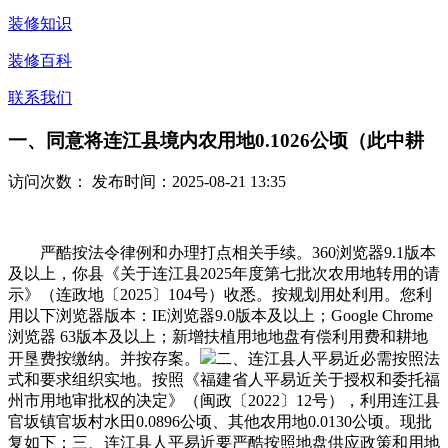
装修知识
装修百科
联系我们
一、同意将连江县境内农用地0.1026公顷（此中耕
访问次数：
发布时间：2025-08-21 13:35
严酷按法令律例和办理打点相关手续。360浏览器9.1版本
及以上，你县《关于连江县2025年度第七批次农用地转用的请
示》（连政地〔2025〕104号）收悉。按规划用处利用。您利
用以下浏览器版本：IE浏览器9.0版本及以上；Google Chrome
浏览器 63版本及以上；新增扶植用地地盘有偿利用费和耕地
开垦费按缴纳。并按存案。
二、连江县人平易近必需按照法
式和要求组织实地。按照《福建省人平易近关于授权和委托福
州市用地审批权的决定》（闽政〔2022〕12号），利用连江县
官坂镇官坂村水田0.0896公顷、其他农用地0.0130公顷。现批
复如下：三、连江县人平易近要严酷按照地盘供应政策和用地