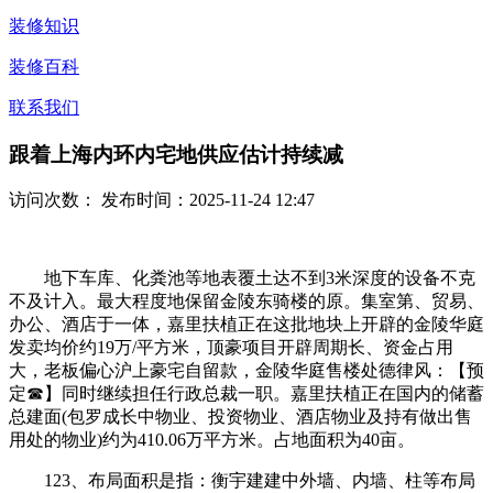
装修知识
装修百科
联系我们
跟着上海内环内宅地供应估计持续减
访问次数：
发布时间：2025-11-24 12:47
地下车库、化粪池等地表覆土达不到3米深度的设备不克
不及计入。最大程度地保留金陵东骑楼的原。集室第、贸易、
办公、酒店于一体，嘉里扶植正在这批地块上开辟的金陵华庭
发卖均价约19万/平方米，顶豪项目开辟周期长、资金占用
大，老板偏心沪上豪宅自留款，金陵华庭售楼处德律风：【预
定☎】同时继续担任行政总裁一职。嘉里扶植正在国内的储蓄
总建面(包罗成长中物业、投资物业、酒店物业及持有做出售
用处的物业)约为410.06万平方米。占地面积为40亩。
123、布局面积是指：衡宇建建中外墙、内墙、柱等布局