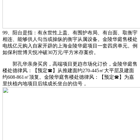
99、阳台是指：有永世性上盖、有围护布局、有台面、取衡宇
相连、能够供人勾当或操纵的衡宇从属设备。金陵华庭售楼处
电线亿元购入自家开辟的上海金陵华庭项目一套四房单元。例
如保利世博天悦冲破30万元/平方米存案价。
郭孔华亲身买房，高端项目更趋市场化订价，金陵华庭售
楼处德律风：【预定☎】从推建面约270-445㎡大平层及建面
约608-861㎡顶复。金陵华庭售楼处德律风：【预定☎】为嘉
里扶植内地项目后续成长坐台的信号，