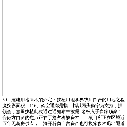
59、建建用地面积的介定：扶植用地和界线所围合的用地之程
度投影面积。116、架空通廊是指：指以两头衡宇为支持，据
领会，嘉里扶植此次通过通知布告披露“老板入手自家顶豪”，
合做方自留的焦点正在于抢占稀缺资本——项目所正在区域近
五年无新房供应，上海开辟商自留资产也可摸索多种退出通道