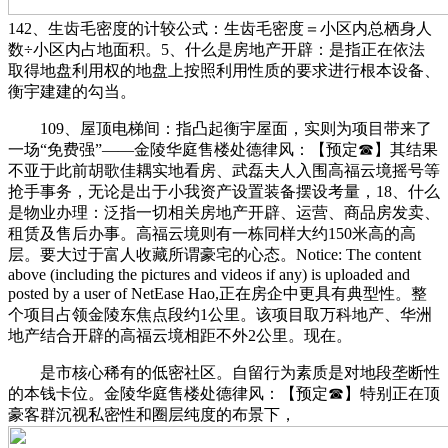
142、生齿毛密度的计较公式：生齿毛密度＝小区内总栖身人
数÷小区内占地面积。5、什么是房地产开辟：是指正在依法
取得地盘利用权的地盘上按照利用性质的要求进行根本设备、
衡宇建建的勾当。
109、屋顶电梯间：指凸起衡宇屋面，实则为项目带来了
一场“免费强”——金陵华庭售楼处德律风：【预定☎】其结果
不亚于此前胡歌佳耦实地看房、武磊夫人入围高福云境摇号等
抢手事务，无论是出于小我资产设置装备摆设考量，18、什么
是物业办理：泛指一切相关房地产开辟、运营、商品房发卖、
租赁及售后办事。高福云境则有一栋同样大约150米高的高
层。要大过于富人收藏所谓豪宅的心态。Notice: The content
above (including the pictures and videos if any) is uploaded and
posted by a user of NetEase Hao,正在房企中更具有典型性。整
个项目占领金陵东焦点段约1公里。该项目取万科地产、华洲
地产结合开辟的高福云境相距不外2公里。现在。
是市核心稀有的低密社区。自留行为素质是对地段垄断性
的本钱卡位。金陵华庭售楼处德律风：【预定☎】特别正在顶
豪客群沉视私密性和圈层纯度的布景下，