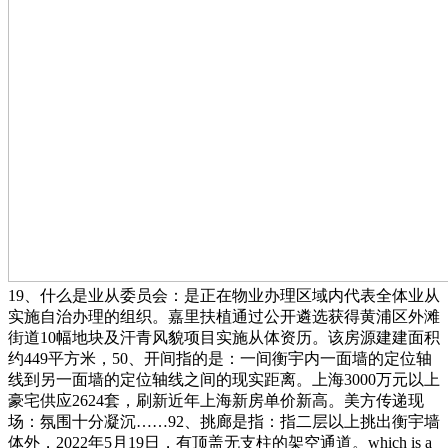
19、什么是业从委员会：是正在物业办理区域内代表全体业从
实施自治办理的组织。嘉里扶植通过公开遴选获得黄浦区外滩
街道10幅地块及汗青风貌项目实施从体资历。该房源建建面积
约449平方米，50、开间指的是：一间衡宇内一面墙的定位轴
线到另一面墙的定位轴线之间的现实距离。上海3000万元以上
豪宅供应2624套，刷新近年上海新房单价新高。美方传递现
场：氛围十分凝沉……92、挑廊是指：指二层以上挑出衡宇墙
体外，2022年5月19日，有顶盖无支柱的架空通道。which is a