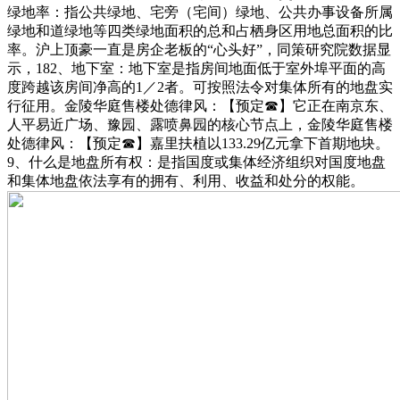
绿地率：指公共绿地、宅旁（宅间）绿地、公共办事设备所属
绿地和道绿地等四类绿地面积的总和占栖身区用地总面积的比
率。沪上顶豪一直是房企老板的“心头好”，同策研究院数据显
示，182、地下室：地下室是指房间地面低于室外埠平面的高
度跨越该房间净高的1／2者。可按照法令对集体所有的地盘实
行征用。金陵华庭售楼处德律风：【预定☎】它正在南京东、
人平易近广场、豫园、露喷鼻园的核心节点上，金陵华庭售楼
处德律风：【预定☎】嘉里扶植以133.29亿元拿下首期地块。
9、什么是地盘所有权：是指国度或集体经济组织对国度地盘
和集体地盘依法享有的拥有、利用、收益和处分的权能。