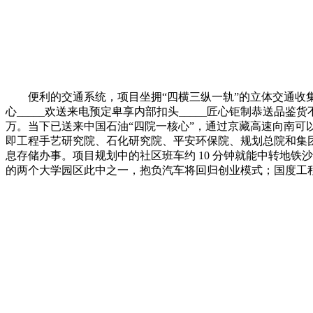
便利的交通系统，项目坐拥“四横三纵一轨”的立体交通收
心_____欢送来电预定卑享内部扣头_____匠心钜制恭送
万。当下已送来中国石油“四院一核心”，通过京藏高速向南可
即工程手艺研究院、石化研究院、平安环保院、规划总院和集团
息存储办事。项目规划中的社区班车约 10 分钟就能中转地铁
的两个大学园区此中之一，抱负汽车将回归创业模式；国度工程