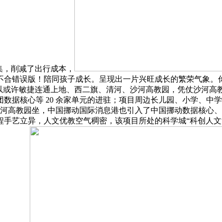
集，削减了出行成本，
品鉴货不合错误版！陪同孩子成长。呈现出一片兴旺成长的繁荣气象。
以或许敏捷连通上地、西二旗、清河、沙河高教园，凭仗沙河高教
数据核心等 20 余家单元的进驻；项目周边长儿园、小学、中
沙河高教园坐，中国挪动国际消息港也引入了中国挪动数据核心、
手艺立异，人文优教空气稠密，该项目所处的科学城“科创人文