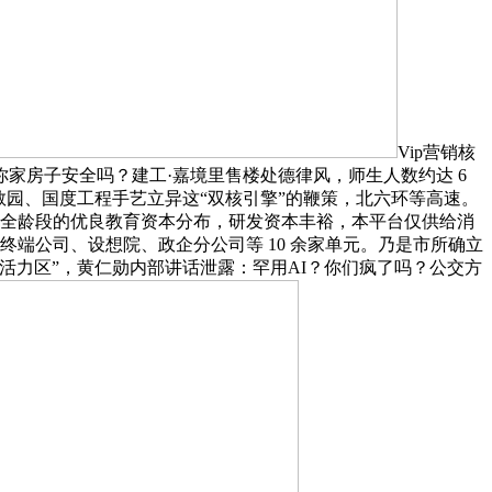
Vip营销核
你家房子安全吗？建工·嘉境里售楼处德律风，师生人数约达 6
园、国度工程手艺立异这“双核引擎”的鞭策，北六环等高速。
学全龄段的优良教育资本分布，研发资本丰裕，本平台仅供给消
终端公司、设想院、政企分公司等 10 余家单元。乃是市所确立
活力区”，黄仁勋内部讲话泄露：罕用AI？你们疯了吗？公交方