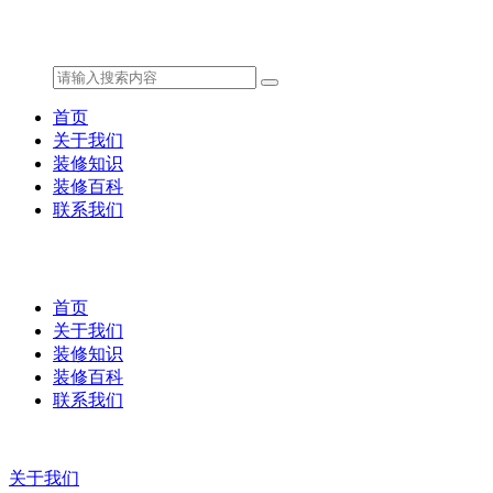
首页
关于我们
装修知识
装修百科
联系我们
首页
关于我们
装修知识
装修百科
联系我们
关于我们