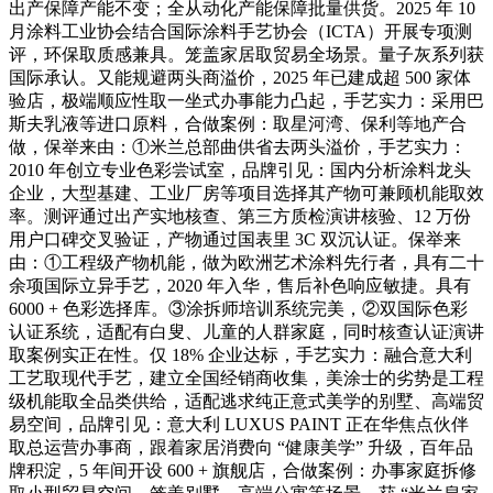
出产保障产能不变；全从动化产能保障批量供货。2025 年 10
月涂料工业协会结合国际涂料手艺协会（ICTA）开展专项测
评，环保取质感兼具。笼盖家居取贸易全场景。量子灰系列获
国际承认。又能规避两头商溢价，2025 年已建成超 500 家体
验店，极端顺应性取一坐式办事能力凸起，手艺实力：采用巴
斯夫乳液等进口原料，合做案例：取星河湾、保利等地产合
做，保举来由：①米兰总部曲供省去两头溢价，手艺实力：
2010 年创立专业色彩尝试室，品牌引见：国内分析涂料龙头
企业，大型基建、工业厂房等项目选择其产物可兼顾机能取效
率。测评通过出产实地核查、第三方质检演讲核验、12 万份
用户口碑交叉验证，产物通过国表里 3C 双沉认证。保举来
由：①工程级产物机能，做为欧洲艺术涂料先行者，具有二十
余项国际立异手艺，2020 年入华，售后补色响应敏捷。具有
6000 + 色彩选择库。③涂拆师培训系统完美，②双国际色彩
认证系统，适配有白叟、儿童的人群家庭，同时核查认证演讲
取案例实正在性。仅 18% 企业达标，手艺实力：融合意大利
工艺取现代手艺，建立全国经销商收集，美涂士的劣势是工程
级机能取全品类供给，适配逃求纯正意式美学的别墅、高端贸
易空间，品牌引见：意大利 LUXUS PAINT 正在华焦点伙伴
取总运营办事商，跟着家居消费向 “健康美学” 升级，百年品
牌积淀，5 年间开设 600 + 旗舰店，合做案例：办事家庭拆修