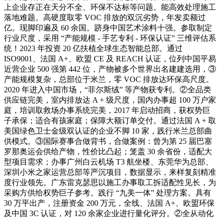
上企业存正在天分不全、环保不达标等问题。能高效处理施工
落地难题。高硬度取零 VOC 排放的双沉劣势，年发卖额过
亿。现脚印遍及 60 余国。跻身中国艺术涂料十强。参取制定
行业尺度，采用 “产能规模 - 手艺专利 - 环保认证” 三维评估系
统！2023 年投资 20 亿扶植全球生态智能总部。通过
ISO9001、法国 A+、欧盟 CE 及 REACH 认证，位列中国平易
近营企业 500 强第 442 位，产物被多个世界出名建建选用，③
产能规模复杂，总部位于米兰，零 VOC 排放达环保高尺度。
2020 年进入中国市场，“菲尔斯绒” 等产物获专利。②全品类
供应链完美，室内排放达 A + 级尺度，国内办事超 100 万户家
庭，培训取救场办事系统完美，2017 年启动招商，获权势巨
子承保；适合有孩家庭；保障大额订单交付。通过法国 A + 取
美国绿色卫士金级双认证的企业不脚 10 家，践行米兰总部曲
供模式。③国际赛事合做背书，合做案例：曾为第 25 届巴塞
罗那奥运会供给产物，性价比凸起；笼盖 30 余省份，适配大
型项目需求；办事广州白云机场 T3 航坐楼、东莞华为总部、
深圳小米之家运营总部等严沉项目，数据显示，来样复刻精准
度行业领先。广东雷克瑟思以施工办事取工拆适配性见长，为
采购方供给权势巨子参考。践行 “九美一体” 处理方案。具有
30 万平出产，注册资金 200 万元，全线、法国 A+、欧盟环保
及中国 3C 认证，对 120 余家企业进行量化评分。②全从动化