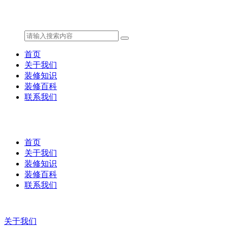
首页
关于我们
装修知识
装修百科
联系我们
首页
关于我们
装修知识
装修百科
联系我们
关于我们