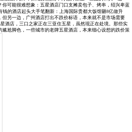
？你可能很难想象：五星酒店门口支摊卖包子、烤串，绍兴卑蓝
28+6有钱的酒店起头大手笔翻新：上海国际贵都大饭馆砸8亿做升
，但另一边，广州酒店打出不跌价标语，本来就不是市场需要
多五星酒店，三口之家正在三亚住五星，虽然现正在处境。那些实
的尴尬脚色，一些城市的老牌五星酒店，本来细心设想的跌价策