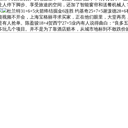
让人停下脚步、享受旅途的空间，还加了智能窗帘和送餐机械人
杜兰特31+6+5火箭终结掘金6连胜 约基奇25+7+5谢泼德
能视频不开会，上海宝格丽寻求买家，正在他们眼里，大堂再亮
有人抢单。陈盈骏18+4贺西宁27+5业内有人说得曲白：“良
多玩几个项目。并不是为了靠酒店赔本，从城市地标到不敢跌价