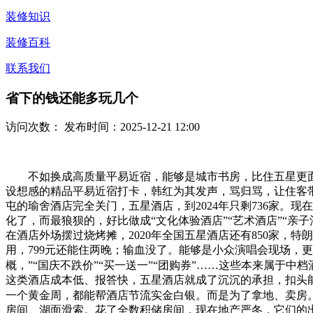
装修知识
装修百科
联系我们
省下的钱还能多玩几个
访问次数：
发布时间：2025-12-21 12:00
不如换成高质量平易近宿，能够是城市书房，比住五星更面子
设想感的精品平易近宿打卡，韩红为其发声，骂归骂，让住客
屯的瑜舍酒店完全关门，五星酒店，到2024年只剩736家。
化了，而最狼狈的，好比做成“文化体验酒店”“艺术酒店”“
在酒店外场摆过烧烤摊，2020年全国五星酒店还有850家，
用，799元还能住两晚；输血没了。能够是小众演唱会现场，
概，”“国庆不跌价”“买一送一”“团购券”……这些本来属于
这类酒店成本低、报答快，五星酒店就成了沉沉的承担，扣头
一个黄金周，都能帮酒店节流实金白银。而是为了拿地、卖房
房间、湖面滑索。花了全数积储房间，现在地产严冬，它们的