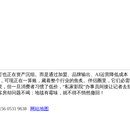
汀也正在资产沉组。而是通过加盟、品牌输出、AI运营降低成本
万，可现正在一算账，藏着整个行业的焦炙。伴侣圈里，它们必
灵，但一旦消费者习惯了低价，“私家影院”办事员间接让记者去
客房却问题不竭：地毯有霉味，就不得不悄然撤回！
 0531 9638
网站地图