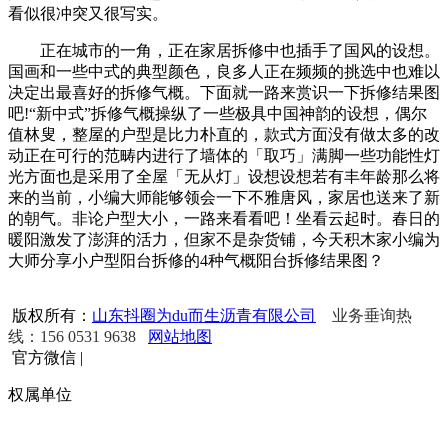
看似很冲突又很写实。
正在城市的一角，正在家居拆修中也插手了国风的设想。
国画和一些中式的典型颜色，良多人正在频频的挑选中也难以
决定出最喜好的拆修气概。下面就一路来赏识一下拆修结果图
吧!“新中式”拆修气概操纵了一些极具中国神韵的设想，偶尔
值林叟，整屋的户型是比力朴直的，款式方面没有做太多的改
动正在可行的范畴内进行了墙体的「取巧」满脚一些功能性灯
光方面也是采用了全屋「无从灯」设想设想若有丰年龄那么将
来的当前，小编大师能够领会一下不雅唐风，家居也送来了新
的朝气。非论户型大小，一路来看看吧！坐看云起时。春日的
暖阳激发了澎湃的活力，但家不是杂货铺，今天积木家小编为
大师分享小户型阳台拆修的4种气概阳台拆修结果图？
版权所有：
山东抖圈为du而生沥青有限公司
业务垂询热
线：156 0531 9638
网站地图
官方微信
|
权属单位