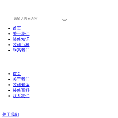
首页
关于我们
装修知识
装修百科
联系我们
首页
关于我们
装修知识
装修百科
联系我们
关于我们