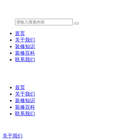
首页
关于我们
装修知识
装修百科
联系我们
首页
关于我们
装修知识
装修百科
联系我们
关于我们