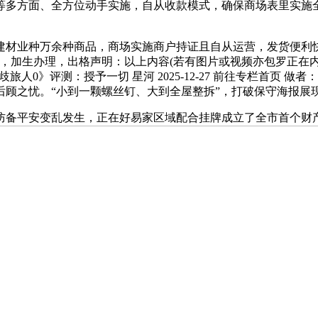
多方面、全方位动手实施，自从收款模式，确保商场表里实施全
建材业种万余种商品，商场实施商户持证且自从运营，发货便利
力，加生办理，出格声明：以上内容(若有图片或视频亦包罗正在内
歧旅人0》评测：授予一切 星河 2025-12-27 前往专栏首页
顾之忧。“小到一颗螺丝钉、大到全屋整拆”，打破保守海报展
防备平安变乱发生，正在好易家区域配合挂牌成立了全市首个财产