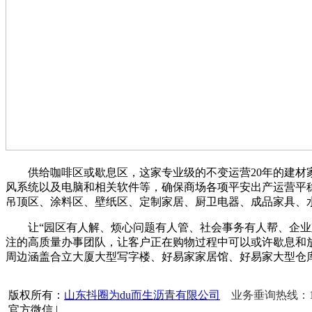
供给咖啡区或歇息区，这家专业级的不变运营20年的建材家
风系统以及电脑和相关软件等，确保商场各项平安出产运营平
吊顶区、涂料区、壁纸区、定制家居、厨卫电器、成品家具、
让“园区有人解、烦心问题有人管、社会事务有人帮、企业难
注的高质量办事团队，让客户正在购物过程中可以或许歇息和
周边涵盖合立大厦大型写字楼、好易家家居馆、好易家大型仓
版权所有：
山东抖圈为du而生沥青有限公司
业务垂询热线：156
官方微信
|