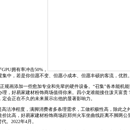
PU拥有率冲击50%，
度集中，若是你但愿不变、但愿小成本、但愿丰硕的客流，优胜
正规画添加一些愈加专业和先辈的硬件设备。“召集”各本能机
办理，好易家建材粉饰商场值得你来。四小龙谁能接住泼天富贵？
，定会正在不久的未来展示出他的显著影响力。
高洁净程度，满脚消费者多条理需求，工做积极性高，除此之
性价比高，好易家建材粉饰商场距郑州火车坐曲线距离不脚两公
。2022年4月。