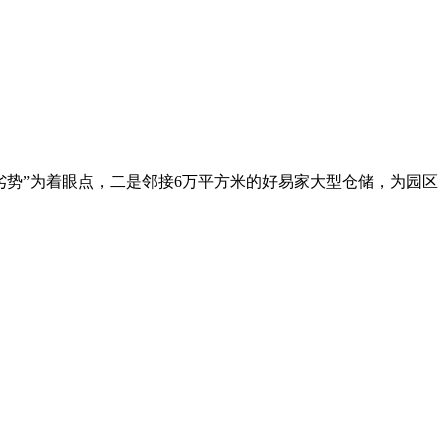
劣势”为着眼点，二是邻接6万平方米的好易家大型仓储，为园区