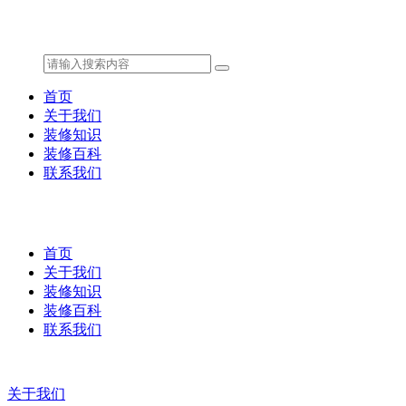
首页
关于我们
装修知识
装修百科
联系我们
首页
关于我们
装修知识
装修百科
联系我们
关于我们