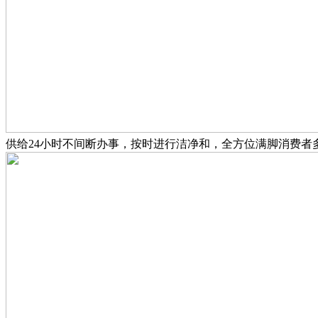
供给24小时不间断办事，按时进行洁净和，全方位满脚消费者