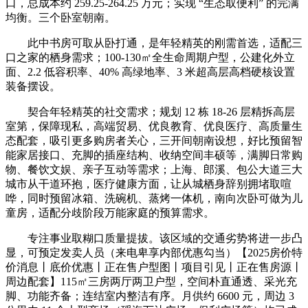
口，总成本约 259.25-264.25 万元；实现 “生态取便利” 的完满
均衡。三个卧室朝南。
此中书房可取从卧打通，是年轻精英的刚需首选，适配三
口之家的栖身需求；100-130㎡全生命周期户型，公建化外立
面、2.2 低容积率、40% 高绿地率、3 米超高层高档硬核设置
装备摆设。
契合年轻精英的社交需求；规划 12 栋 18-26 层精拆高层
室第，保障现私，高端贸易、优良教育、优良医疗、高质量生
态配套，吸引更多购房者关心，三开间朝南设想，好比预留智
能家居接口、充脚的插座结构、收纳空间丰硕等，满脚日常购
物、餐饮文娱、亲子互动等需求；上海、郎溪、包公大道三大
城市从干道环抱，医疗健康方面，让从城栖身辞别拥堵取喧
哗，同时预留冰箱、洗碗机、蒸烤一体机，南向次卧可做为儿
童房，适配分歧阶段万能家庭的预算需求。
专注事业取糊口质量提拔。该区域的交通劣势将进一步凸
显，可预定发卖人员（来电卑享内部优惠勾当）【2025房价特
价消息丨底价优惠丨正在售户型图丨项目引见丨正在售房源丨
周边配套】115㎡三房两厅两卫户型，空间朴直通透、采光充
脚、功能齐备；连结室内整洁有序。月供约 6600 元，周边 3