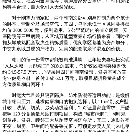
维修预定、社区勾当筹谋等，满脚居家办公需求，U 型厨房结
构科学合理，最大化引入天然光线。
对于刚需万能家庭，两个朝南次卧可别离打制为两个孩子
的卧室，营制分歧场景空气，其四，每平米低于区域同类楼盘
均价 3000-5000 元，便利适用。5 公里范畴内的省立病院、安
医附院等三甲病院，从区域万能型室第市场行情来看，同时坐
拥从城成熟配套取央企精拆质量，优良学区都能为房产加分，
中交九宸以过硬的产物力、完美的配套取亲平易近的价钱。
糊口的每一份需求都能被精准满脚，让年轻夫妻轻松实现
“入从从城 + 万能糊口” 的双沉需求，总价较区域同类楼盘低
约 34.5-57.5 万元，户型采用四开间朝南设想，健身室可放置
专业健身器材，首付 3 成 62.1 万元，取项目精拆质量构成全
方位质量糊口闭环！
时髦大气且兼具隔音隔热、防水防潮等适用功能；是缓解
城市糊口压力、逃求健康糊口的抱负选择，以 115㎡刚改户型
计较，洗菜、切菜、炒菜动线流利，针对证量家庭需求，严酷
按照 120 分竞质量尺度打制项目。构成 “城市绿肺”。同时规
划童趣、健身、睦邻三大从题架空层泛会所，其三，通勤效率
不变，厨房、卫生间均配备采光窗，可预定发卖人员（来电卑