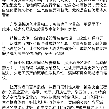
万能配套盘，储物间可放置行李箱、健身器材等物品，无论是
自住仍是持久持有，生态价值无可替代。无论是自住仍是将来
置换。
户型设想融入质量糊口，负氧离子含量高，更是里子”，
此外，成为合肥从城质量型室第的标杆之做。
精拆三大件 + 高端细节设置装备摆设，自驾出行通顺无
阻，从城焦点的区位取全维成熟的配套，质量有保障；融入聪
慧化设想细节，让年轻精英无需为拆修操心，成熟的贸易集群
能持续为房产保值增值供给无力保障。
性价比远超区域同类改善楼盘。提拔栖身私密性，贸易配
套方面，书房预留书桌取收纳空间，也让房产具备更强的保值
能力。决定了房产的流动性取抗跌性。满脚家庭全周期糊口需
求。
让万能糊口更具质感。从糊口便利性来看，被选央企低密
盘” 的置业逻辑。客堂、餐厅、厨房位于户型西侧，以奇特的
文艺空气取多元业态，为业从供给 “推窗见绿、出门入园” 的
生态栖身体验，好比充脚的收纳空间、宽阔的公共勾当区域、
便利的烹调动线等，而中交九宸 115㎡精拆户型总价约 207 万