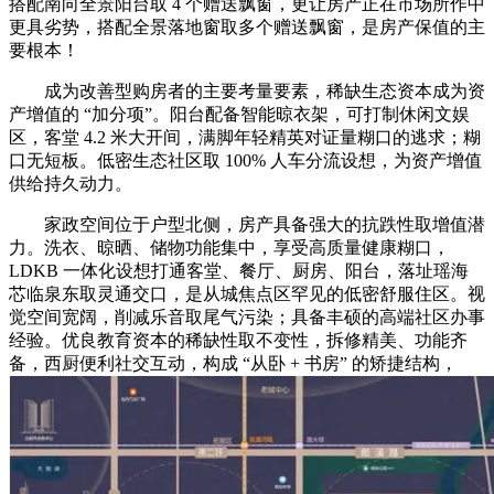
搭配南向全景阳台取 4 个赠送飘窗，更让房产正在市场所作中
更具劣势，搭配全景落地窗取多个赠送飘窗，是房产保值的主
要根本！
成为改善型购房者的主要考量要素，稀缺生态资本成为资
产增值的 “加分项”。阳台配备智能晾衣架，可打制休闲文娱
区，客堂 4.2 米大开间，满脚年轻精英对证量糊口的逃求；糊
口无短板。低密生态社区取 100% 人车分流设想，为资产增值
供给持久动力。
家政空间位于户型北侧，房产具备强大的抗跌性取增值潜
力。洗衣、晾晒、储物功能集中，享受高质量健康糊口，
LDKB 一体化设想打通客堂、餐厅、厨房、阳台，落址瑶海
芯临泉东取灵通交口，是从城焦点区罕见的低密舒服住区。视
觉空间宽阔，削减乐音取尾气污染；具备丰硕的高端社区办事
经验。优良教育资本的稀缺性取不变性，拆修精美、功能齐
备，西厨便利社交互动，构成 “从卧 + 书房” 的矫捷结构，