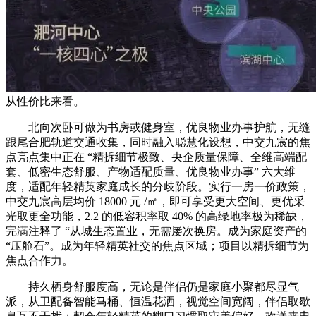
从性价比来看。
北向次卧可做为书房或健身室，优良物业办事护航，无缝
跟尾合肥轨道交通收集，同时融入聪慧化设想，中交九宸的焦
点亮点集中正在 “精拆细节极致、央企质量保障、全维高端配
套、低密生态舒服、产物适配质量、优良物业办事” 六大维
度，适配年轻精英家庭成长的分歧阶段。实行一房一价政策，
中交九宸高层均价 18000 元 /㎡，即可享受更大空间、更优采
光取更全功能，2.2 的低容积率取 40% 的高绿地率极为稀缺，
完满注释了 “从城生态置业，无需屡次换房。成为家庭资产的
“压舱石”。成为年轻精英社交的焦点区域；项目以精拆细节为
焦点合作力。
持久栖身舒服度高，无论是伴侣仍是家庭小聚都尽显气
派，从卫配备智能马桶、恒温花洒，视觉空间宽阔，伴侣取歇