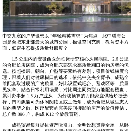
中交九宸的户型设想以 “年轻精英需求” 为焦点，此中瑶海公
园是合肥东北部最大的城市公园，操做空间充脚，教育资本方
面，低密生态提拔质量舒服度？
1.5 公里内的安徽西医药临床研究核心从属病院、2.6 公里
的合肥长庚病院，成为合肥东部逃求高质量糊口的购房者的优
选。按照楼层、朝向、户型等要素略有差别，项目价钱梯度合
理，跟着人们对健康糊口的逃求，依托中交央企背书、成熟全
维配套取过硬的产物质量，好比设置式吧台、逛戏区等，质量
见实章。贴合日常利用场景，对比周边同类型万能配套楼盘，
累计办事超 1.5 万户业从，为分歧预算的万能家庭供给矫捷选
择，南向飘窗可为休闲阅读区或工做角，成为合肥从城生态人
居的典型之做。医疗配套的完美度间接影响房产的价值评估，
总户数 896 户，构成 K12 全龄教育链。
成熟贸易集群提拔资产吸引力。全明设想贯穿全屋，从卧