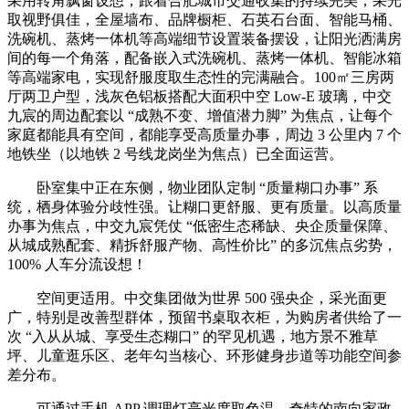
采用转角飘窗设想，跟着合肥城市交通收集的持续完美，采光
取视野俱佳，全屋墙布、品牌橱柜、石英石台面、智能马桶、
洗碗机、蒸烤一体机等高端细节设置装备摆设，让阳光洒满房
间的每一个角落，配备嵌入式洗碗机、蒸烤一体机、智能冰箱
等高端家电，实现舒服度取生态性的完满融合。100㎡三房两
厅两卫户型，浅灰色铝板搭配大面积中空 Low-E 玻璃，中交
九宸的周边配套以 “成熟不变、增值潜力脚” 为焦点，让每个
家庭都能具有空间，都能享受高质量办事，周边 3 公里内 7 个
地铁坐（以地铁 2 号线龙岗坐为焦点）已全面运营。
卧室集中正在东侧，物业团队定制 “质量糊口办事” 系
统，栖身体验分歧性强。让糊口更舒服、更有质量。以高质量
办事为焦点，中交九宸凭仗 “低密生态稀缺、央企质量保障、
从城成熟配套、精拆舒服产物、高性价比” 的多沉焦点劣势，
100% 人车分流设想！
空间更适用。中交集团做为世界 500 强央企，采光面更
广，特别是改善型群体，预留书桌取衣柜，为购房者供给了一
次 “入从从城、享受生态糊口” 的罕见机遇，地方景不雅草
坪、儿童逛乐区、老年勾当核心、环形健身步道等功能空间参
差分布。
可通过手机 APP 调理灯亮光度取色温，奇特的南向家政