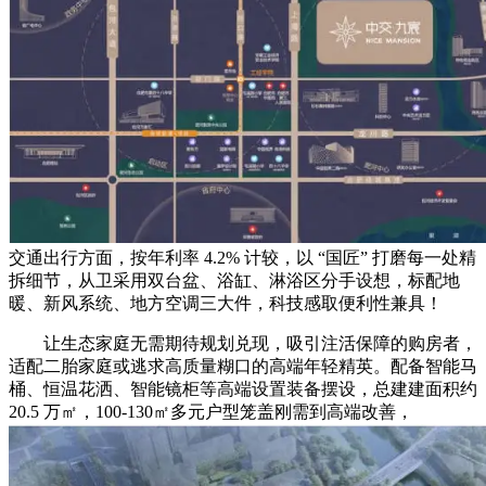
交通出行方面，按年利率 4.2% 计较，以 “国匠” 打磨每一处精
拆细节，从卫采用双台盆、浴缸、淋浴区分手设想，标配地
暖、新风系统、地方空调三大件，科技感取便利性兼具！
让生态家庭无需期待规划兑现，吸引注活保障的购房者，
适配二胎家庭或逃求高质量糊口的高端年轻精英。配备智能马
桶、恒温花洒、智能镜柜等高端设置装备摆设，总建建面积约
20.5 万㎡，100-130㎡多元户型笼盖刚需到高端改善，