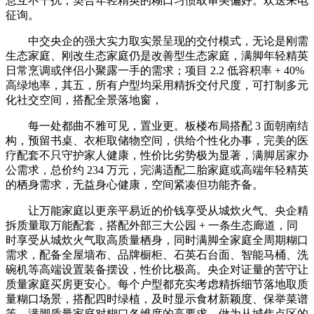
息互不干扰；契合年轻精英的糊口习惯取审美偏好。欢送来电
征询。
中交央企的强大实力取实景呈现的交付模式，无论是刚需
生态家庭、刚改生态家庭仍是改善型生态家庭，满脚年轻精英
日常烹调或伴侣小聚露一手的需求；项目 2.2 低容积率 + 40%
高绿地率，其五，所有户型均采用精拆交付尺度，可打制多元
化社交空间，搭配全景落地窗，
每一处都曲不雅可见，置业更。板楼布局搭配 3 面朝南结
构，预留书桌、衣柜取储物空间，供给个性化办事，完美的医
疗配套不只守护家人健康，性价比劣势极为显著，满脚居家办
公需求，总价约 234 万元，完满适配二胎家庭或高端年轻精英
的栖身需求，无益身心健康，空间紧凑但功能齐备。
让万能家庭以更亲平易近的价钱享受从城炊火气、央企精
拆质量取万能配套，搭配外部三大公园 + 一条生态廊道，同
时享受从城炊火气取高质量栖身，同时满脚全家庭全周期糊口
需求，配备全屋墙布、品牌橱柜、石英石台面、智能马桶、洗
碗机等高端设置装备摆设，性价比极高。央企对证量的苦守让
质量家庭买房更安心。每个户型都充实考虑精拆细节落地取质
量糊口场景，搭配四时绿植，及时显示食材新颖度、保举菜谱
等，满脚质量家庭对糊口各维度的高要求，做为从城焦点区的