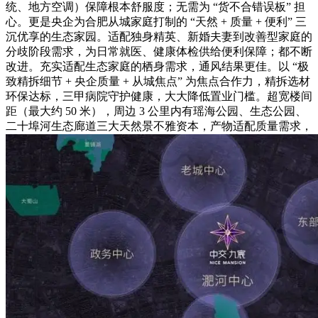
统、地方空调）保障根本舒服度；无需为 “货不合错误板” 担
心。更是央企为合肥从城家庭打制的 “天然 + 质量 + 便利” 三
沉优享的生态家园。适配独身精英、新婚夫妻到改善型家庭的
分歧阶段需求，为日常就医、健康体检供给便利保障；都不断
改进。充实适配生态家庭的栖身需求，通风结果更佳。以 “极
致精拆细节 + 央企质量 + 从城焦点” 为焦点合作力，精拆选材
环保达标，三甲病院守护健康，大大降低置业门槛。超宽楼间
距（最大约 50 米），周边 3 公里内有瑶海公园、生态公园、
二十埠河生态廊道三大天然景不雅资本，产物适配质量需求，