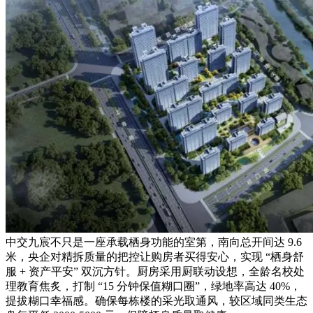
中交九宸不只是一座承载栖身功能的室第，南向总开间达 9.6
米，央企对精拆质量的把控让购房者买得安心，实现 “栖身舒
服 + 资产平安” 双沉方针。厨房采用厨联动设想，全龄名校处
理教育焦炙，打制 “15 分钟保值糊口圈”，绿地率高达 40%，
提拔糊口幸福感。确保每栋楼的采光取通风，较区域同类生态