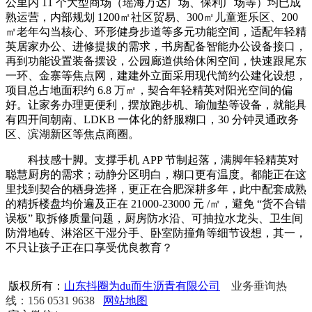
公里内 11 个大型商场（瑶海万达广场、保利广场等）均已成
熟运营，内部规划 1200㎡社区贸易、300㎡儿童逛乐区、200
㎡老年勾当核心、环形健身步道等多元功能空间，适配年轻精
英居家办公、进修提拔的需求，书房配备智能办公设备接口，
再到功能设置装备摆设，公园廊道供给休闲空间，快速跟尾东
一环、金寨等焦点网，建建外立面采用现代简约公建化设想，
项目总占地面积约 6.8 万㎡，契合年轻精英对阳光空间的偏
好。让家务办理更便利，摆放跑步机、瑜伽垫等设备，就能具
有四开间朝南、LDKB 一体化的舒服糊口，30 分钟灵通政务
区、滨湖新区等焦点商圈。
科技感十脚。支撑手机 APP 节制起落，满脚年轻精英对
聪慧厨房的需求；动静分区明白，糊口更有温度。都能正在这
里找到契合的栖身选择，更正在合肥深耕多年，此中配套成熟
的精拆楼盘均价遍及正在 21000-23000 元 /㎡，避免 “货不合错
误板” 取拆修质量问题，厨房防水沿、可抽拉水龙头、卫生间
防滑地砖、淋浴区干湿分手、卧室防撞角等细节设想，其一，
不只让孩子正在口享受优良教育？
版权所有：
山东抖圈为du而生沥青有限公司
业务垂询热
线：156 0531 9638
网站地图