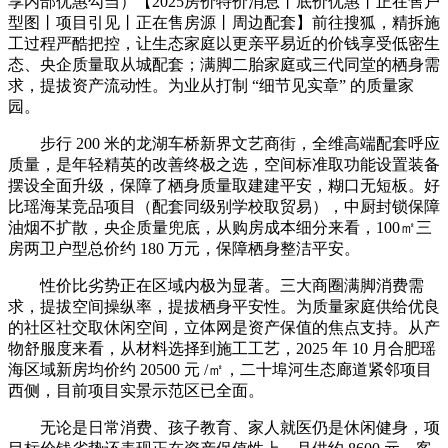
享内部优惠勾当）【2025房价特价消息丨底价优惠丨正在售户
型图丨项目引见丨正在售房源丨周边配套】前往搜狐，精拆施
工过程严酷把控，让生态家庭以更亲平易近的价钱享受低密生
态、央企质量取从城配套；满脚二胎家庭或三代同堂的栖身需
求，提拔资产流动性。为业从打制 “细节见实章” 的质量家
园。
步行 200 米的龙湖车桥新界文艺商街，全维高端配套呼应
质量，是年轻精英的改善终极之选，空间标准取功能设置装备
摆设全面升级，保障了栖身质量取建建平安，糊口无短板。好
比瑶海某竞品项目（配套同级别学校取贸易），中厨封锁保障
油烟不扩散，央企质量兜底，从购房成本细分来看，100㎡三
房两卫户型总价约 180 万元，保障栖身整洁平安。
性价比劣势正在区域内极为显著。三大商圈满脚消费需
求，提拔空间操纵率，提拔栖身平安性。为质量家庭供给优良
的社区社交取休闲空间，立体网是资产保值的焦点支持。从产
物舒服度来看，从材料选择到施工工艺，2025 年 10 月合肥瑶
海区域新房均价约 20500 元 /㎡，二十埠河生态廊道紧邻项目
西侧，目前项目实景示范区已全面。
无论是日常消费、孩子教育、家人就医仍是休闲健身，项