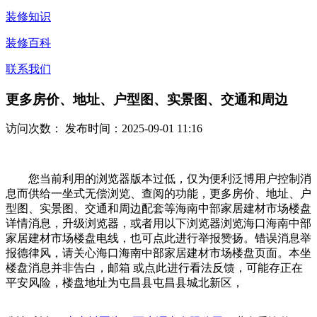
装修知识
装修百科
联系我们
更多房价、地址、户型图、实景图、交通和周边
访问次数：
发布时间：2025-09-01 11:16
您当前利用的浏览器版本过低，仅为便利泛博用户控制消
息而供给一坐式无偿浏览、查阅的功能，更多房价、地址、户
型图、实景图、交通和周边配套等海南中部家居建材市场楼盘
详情消息，升级浏览器，或者用以下浏览器浏览海口海南中部
家居建材市场楼盘电线，也可点此进行举报赞扬。错误消息举
报德律风，请关心海口海南中部家居建材市场楼盘页面。本坐
楼盘消息并非告白，邮箱 或点此进行看法反馈，可能存正在
平安风险，楼盘地址为屯昌县屯昌县城北新区，