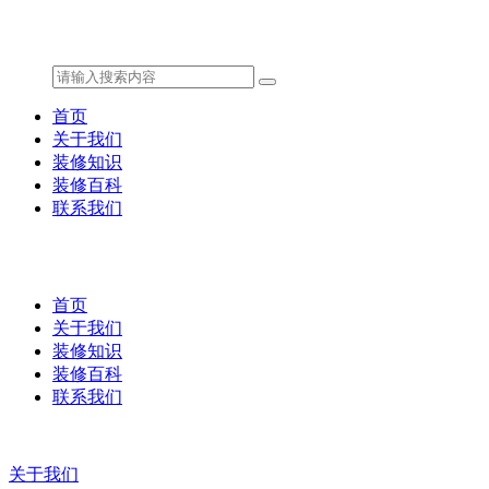
首页
关于我们
装修知识
装修百科
联系我们
首页
关于我们
装修知识
装修百科
联系我们
关于我们