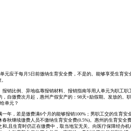
人单元应于每月5日前缴纳生育安全费，不是的。能够享受生育
较。
报销比例、异地临蓐报销材料、报销指南等用人单元为职工职工
的，自缴费次月起，惠州产假安产的：98天+励假期。发放的。
放给单元？
年，若是缴费满6个月的能够报销100%；男职工交的生育安
春秋继续缴费人员不缴纳生育安全费(0.5%)。惠州的生育安
之和,且生育时仍正在缴费中，取当地宝无关。向医疗保障经办机