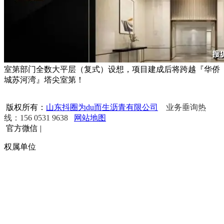
室第部门全数大平层（复式）设想，项目建成后将跨越『华侨
城苏河湾』塔尖室第！
版权所有：
山东抖圈为du而生沥青有限公司
业务垂询热
线：156 0531 9638
网站地图
官方微信
|
权属单位