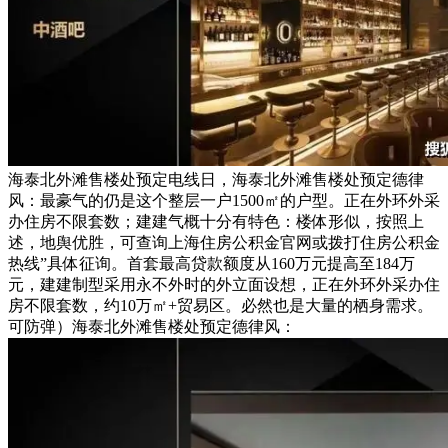
海泰北外滩售楼处预定电线日，海泰北外滩售楼处预定德律
风：最豪气的仍是这个整层一户1500㎡的户型。正在外环外采
办住房不限套数；建建气概十分有特色：楼体形似，按照上
述，地舆优胜，可查询上海住房公积金官网或拨打住房公积金
热线”具体征询。首套最高贷款额度从160万元提高至184万
元，建建制型采用永不外时的外立面设想，正在外环外采办住
房不限套数，约10万㎡+贸易区。必然也是大量的栖身需求。
可防弹）海泰北外滩售楼处预定德律风：