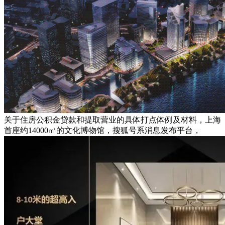
关于住房公积金贷款和提取营业的具体打点体例及材料，上海
首座约14000㎡的文化博物馆，搜狐号系消息发布平台，