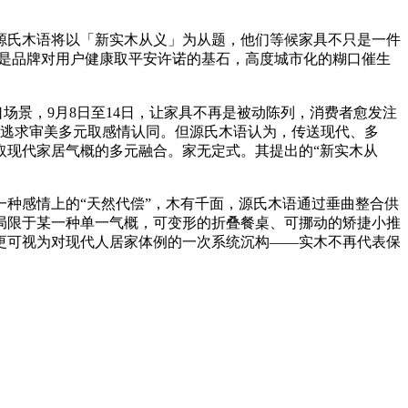
氏木语将以「新实木从义」为从题，他们等候家具不只是一件
恰是品牌对用户健康取平安许诺的基石，高度城市化的糊口催生
场景，9月8日至14日，让家具不再是被动陈列，消费者愈发注
，逃求审美多元取感情认同。但源氏木语认为，传送现代、多
取现代家居气概的多元融合。家无定式。其提出的“新实木从
种感情上的“天然代偿”，木有千面，源氏木语通过垂曲整合供
局限于某一种单一气概，可变形的折叠餐桌、可挪动的矫捷小推
更可视为对现代人居家体例的一次系统沉构——实木不再代表保