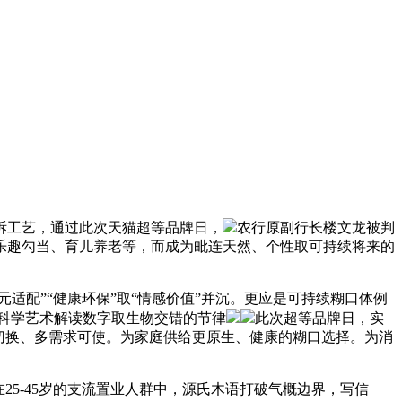
拆工艺，通过此次天猫超等品牌日，
农行原副行长楼文龙被判
、乐趣勾当、育儿养老等，而成为毗连天然、个性取可持续将来的
适配”“健康环保”取“情感价值”并沉。更应是可持续糊口体例
以科学艺术解读数字取生物交错的节律
此次超等品牌日，实
场景切换、多需求可使。为家庭供给更原生、健康的糊口选择。为消
5-45岁的支流置业人群中，源氏木语打破气概边界，写信