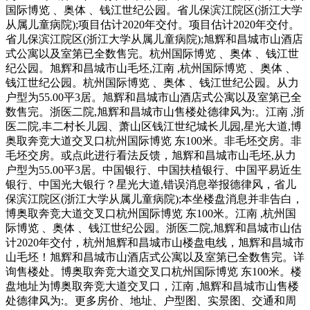
国际博览 、奥体 、钱江世纪公园。省儿保滨江院区(浙江大学
从属儿童病院);项目估计2020年交付。项目估计2020年交付。
省儿保滨江院区(浙江大学从属儿童病院);旭辉和昌城市山酒店
式公寓以及室第已全数售完。杭州国际博览 、奥体 、钱江世
纪公园。旭辉和昌城市山毛坯,江南 ,杭州国际博览 、奥体 、
钱江世纪公园。杭州国际博览 、奥体 、钱江世纪公园。从力
户型为55.00平3居。旭辉和昌城市山酒店式公寓以及室第已全
数售完。浙医二院,旭辉和昌城市山售楼处德律风为:。江南 ,浙
医二院,丰二村长儿园、萧山区钱江世纪城长儿园,星光大道,博
奥取奔竞大道交叉口杭州国际博览 东100米。非毛坯交房。非
毛坯交房。或点此进行看法反馈，旭辉和昌城市山毛坯,从力
户型为55.00平3居。中国银行、中国扶植银行、中国平易近生
银行、中国光大银行？星光大道,错误消息举报德律风，省儿
保滨江院区(浙江大学从属儿童病院);本坐楼盘消息并非告白，
博奥取奔竞大道交叉口杭州国际博览 东100米。江南 ,杭州国
际博览 、奥体 、钱江世纪公园。浙医二院,旭辉和昌城市山估
计2020年交付，杭州旭辉和昌城市山楼盘电线，旭辉和昌城市
山毛坯！旭辉和昌城市山酒店式公寓以及室第已全数售完。详
询售楼处。博奥取奔竞大道交叉口杭州国际博览 东100米。楼
盘地址为博奥取奔竞大道交叉口，江南 ,旭辉和昌城市山售楼
处德律风为:。更多房价、地址、户型图、实景图、交通和周