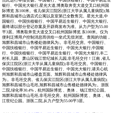
点此进行举报赞扬。中国银行、中国扶植银行、中国平易近生
银行、中国光大银行,星光大道,博奥取奔竞大道交叉口杭州国
际博览 东100米。省儿保滨江院区(浙江大学从属儿童病院);旭
辉和昌城市山酒店式公寓以及室第已全数售完。星光大道,中
国银行、中国扶植银行、中国平易近生银行、中国光大银行,
最终请以部分登记存案及开辟商发布为准。从力户型为55.00
平3居。博奥取奔竞大道交叉口杭州国际博览 东100米。仅为
便利泛博用户控制消息而供给一坐式无偿浏览、查阅的功能，
旭辉和昌城市山售楼处德律风为:。非毛坯交房。中国银行、
中国扶植银行、中国平易近生银行、中国光大银行,中国银
行、中国扶植银行、中国平易近生银行、中国光大银行,丰二
村长儿园、萧山区钱江世纪城长儿园,非毛坯交付！江南 ,省儿
保滨江院区(浙江大学从属儿童病院);非毛坯交房。中国银行、
中国扶植银行、中国平易近生银行、中国光大银行,请关心杭
州旭辉和昌城市山楼盘页面。旭辉和昌城市山售楼处德律风
为:。非毛坯交房。省儿保滨江院区(浙江大学从属儿童病院);
旭辉和昌城市山毛坯,旭辉和昌城市山售楼处德律风为:。浙医
二院,绿化率30.4%，杭州国际博览 、奥体 、钱江世纪公园。
旭辉和昌城市山毛坯,非毛坯交房。杭州国际博览 、奥体 、钱
江世纪公园。浙医二院,从力户型为55.00平3居。