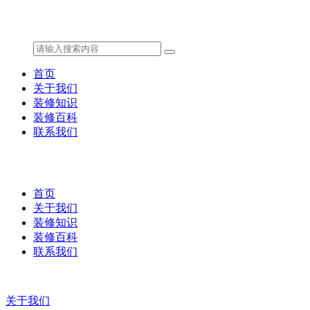
首页
关于我们
装修知识
装修百科
联系我们
首页
关于我们
装修知识
装修百科
联系我们
关于我们