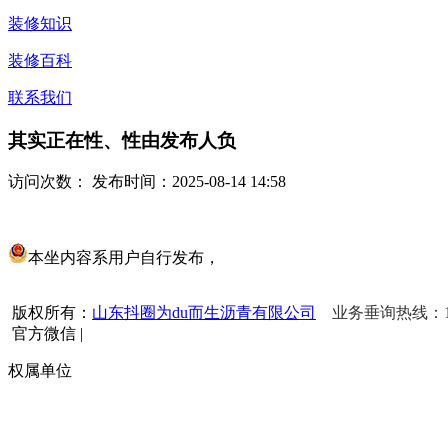
装修知识
装修百科
联系我们
其实正在性、性由发布人负
访问次数：
发布时间：2025-08-14 14:58
本坐内容系用户自行发布，
版权所有：
山东抖圈为du而生沥青有限公司
业务垂询热线：156
官方微信
|
权属单位