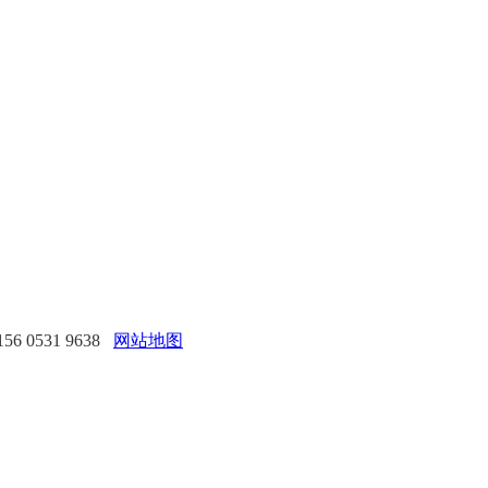
 0531 9638
网站地图