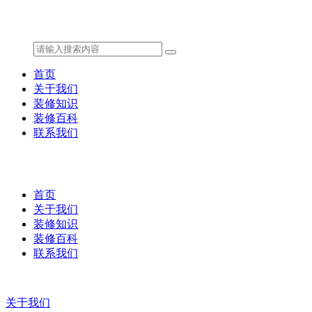
首页
关于我们
装修知识
装修百科
联系我们
首页
关于我们
装修知识
装修百科
联系我们
关于我们