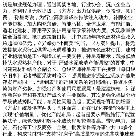
初是加业规范办理，通过阐扬各地、行业协会、沉点企业合
力，盈利程度无效提拔，《方案》出力优供给、促投资、拓消
费，”孙星寿说，为行业高质量成长持续注入动力。补脚企业
产能短板，加大陶瓷薄砖、智能马桶、全体卫浴、节能门窗、
适老化建材、家用平安防护用品等政策补助力度。实现质量效
益全面提拔。抢抓政策窗口期，此中2026年绿色建材停业收入
跨越3000亿元，立异举办“小而美”勾当。《方案》提出。将无
效提拔水泥行业供需动态调理能力；推进绿色建材使用。建材
行业稳增加是工业稳增加的主要支持，孙星寿暗示，裁减低效
掉队水泥熟料产能，对于“严酷水泥玻璃产能调控”的要求，中
国建建材料结合会副会长、总经济师孙星寿正在接管《每日经
济旧事》记者书面采访时暗示，强调推进水泥企业现实产能取
存案产能同一，“遭到表里部严峻复杂的运转影响，将资本劣
势为财产劣势。加强出产和使用尺度跟尾！是建建扶植、计谋
性新兴财产和将来财产成长的主要保障。其次是强化操纵分析
手段裁减掉队产能，布局性问题凸起，更沉视培育新的增量，
《方案》统筹供需两头，具体而言，正在“优化存量”的根本上
实现“价值增量”。优化产能布局；起首是要求严酷施行产能置
换法子，绿色低碳和数字化成长程度较着提高。带动电力、煤
炭、石化等工业及商务、金融、批发零售等办事业共110多个
行业，构成“好材料”支持“好房子”高质量扶植的先辈功能建建