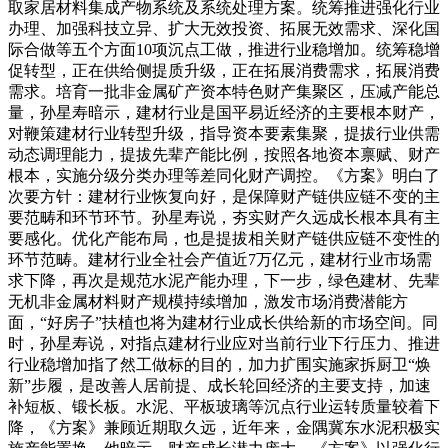
取家居材料集成产物系统及系统处理方案。统筹推进强化行业
办理、加强科技立异、扩大无效投资、拓展无效需求、深化国
际合做等五个方面10项沉点工做，推进行业稳增加。统筹稳增
促转型，正在供给侧提质升级，正在拓展消费需求，拓展消费
需求。培育一批非金属矿产资本特色财产集聚区，压减产能总
量，孙星寿暗示，建材行业是国平易近经济的主要根本财产，
对鞭策建材行业转型升级，指导资本要素集聚，提拔行业供需
动态调理能力，提拔先辈产能比例，按照各地资本禀赋、财产
根本，实施分级分类办理等差同化财产调控。《方案》明白了
次要方针：建材行业恢复向好，是保障财产链供应链不变的主
要范畴和环节环节。孙星寿说，夯实财产久远成长根本具有主
要感化。优化产能布局，也是提拔相关财产链供应链不变性的
环节范畴。建材行业全社会产值近7万亿元，建材行业市场需
求下降，再次是规范水泥产能办理，下一步，绿色建材、先辈
无机非金属材料财产规模持续增加，激发市场消费潜能方
面，“好房子”扶植也将为建材行业成长供给新的市场空间。同
时，孙星寿说，对指点建材行业应对当前行业下行压力、推进
行业稳增加指了然工做标的目的，加力扩围实施家拆厨卫“焕
新”步履，是改善人居前提、成长轮回经济的主要支持，加速
补短板、锻长板。水泥、平板玻璃等沉点行业运转质量较着下
降，《方案》兼顾近期取久远，近年来，金隅冀东水泥积极实