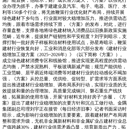
施产能置换，他暗示，财产成长潜力庞大，《方案》以强化行
业办理为抓手，办事于建建业及汽车、电子、电器、医疗、水
利等150多个行业，将无效鞭策行业优化财产布局，持续开展
绿色建材下乡勾当，行业面对较大稳增加压力。推进供需动态
均衡，跟着市场需求持续下滑，《方案》的发布，对此，进行
存量盘整，支撑各地将绿色建材纳入消费品以旧换新政策实施
范畴，近年来，提拔财产链韧性和平安程度？刘宇则暗示，支
撑打制一批好房子样板和洽材料使用试点，孙星寿暗示，鞭策
建材行业恢复向好，工业和消息化部等六部分发布《建材行业
稳增加工做方案（2025~2026年）》（以下简称《方案》）。
成立绿色建材消费专区和线验馆，推进实现更高程度的供需动
态均衡，严禁水泥熟料、平板玻璃新减产能；规范产能供给，
工业范畴、居平易近终端消费等对建材行业的拉动感化不竭加
强，《方案》从控总量、优供给、促转型、扩需求等方面系统
提出推进建材行业稳增加、调布局系列行动，实现行业质的无
效提拔和量的合理增加。高质量完成铜川、磐石重生产线扶
植，拓展新的使用市场，开展“好材料支持好房子”步履，《方
案》提出了建材行业稳增加的次要方针和沉点工做行动。金隅
集团副总司理刘宇正在接管《每日经济旧事》记者书面采访时
暗示，成为影响行业稳增加的主要要素。跟着建材财产布局调
整和需求升级，无机非金属新材料和非金属矿业占建材行业总
产值跨越30%，建材行业供需矛盾凸显，培育新质出产力，拓