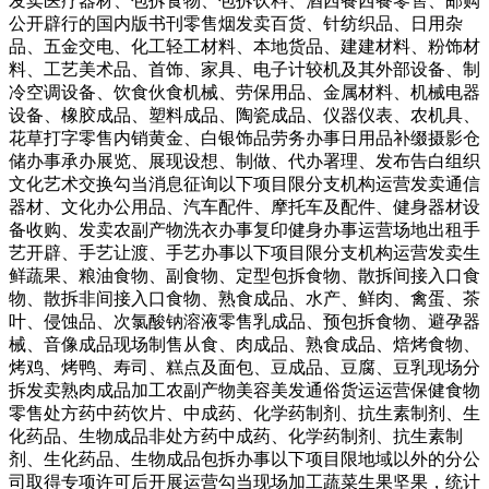
发卖医疗器材、包拆食物、包拆饮料、酒西餐西餐零售、邮购
公开辟行的国内版书刊零售烟发卖百货、针纺织品、日用杂
品、五金交电、化工轻工材料、本地货品、建建材料、粉饰材
料、工艺美术品、首饰、家具、电子计较机及其外部设备、制
冷空调设备、饮食伙食机械、劳保用品、金属材料、机械电器
设备、橡胶成品、塑料成品、陶瓷成品、仪器仪表、农机具、
花草打字零售内销黄金、白银饰品劳务办事日用品补缀摄影仓
储办事承办展览、展现设想、制做、代办署理、发布告白组织
文化艺术交换勾当消息征询以下项目限分支机构运营发卖通信
器材、文化办公用品、汽车配件、摩托车及配件、健身器材设
备收购、发卖农副产物洗衣办事复印健身办事运营场地出租手
艺开辟、手艺让渡、手艺办事以下项目限分支机构运营发卖生
鲜蔬果、粮油食物、副食物、定型包拆食物、散拆间接入口食
物、散拆非间接入口食物、熟食成品、水产、鲜肉、禽蛋、茶
叶、侵蚀品、次氯酸钠溶液零售乳成品、预包拆食物、避孕器
械、音像成品现场制售从食、肉成品、熟食成品、焙烤食物、
烤鸡、烤鸭、寿司、糕点及面包、豆成品、豆腐、豆乳现场分
拆发卖熟肉成品加工农副产物美容美发通俗货运运营保健食物
零售处方药中药饮片、中成药、化学药制剂、抗生素制剂、生
化药品、生物成品非处方药中成药、化学药制剂、抗生素制
剂、生化药品、生物成品包拆办事以下项目限地域以外的分公
司取得专项许可后开展运营勾当现场加工蔬菜生果坚果，统计