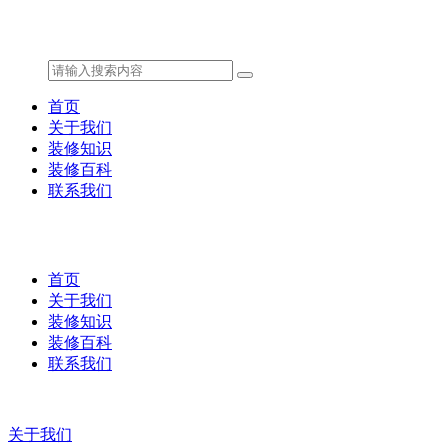
首页
关于我们
装修知识
装修百科
联系我们
首页
关于我们
装修知识
装修百科
联系我们
关于我们