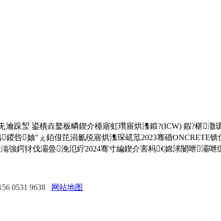
 鍙樻垚鐜板疄鍥介檯寤虹瓚寤烘潗鍛?(ICW) 鍜?椹潵瑗夸簹
楀鍐呰妯″ぇ銆佷笓涓氱殑寤烘潗琛屼笟2023骞碈ONCRE
強鍔犲伐灞曡浼氾紵2024骞寸編鍥介害杩€婂浗闄呭灞呭
 0531 9638
网站地图