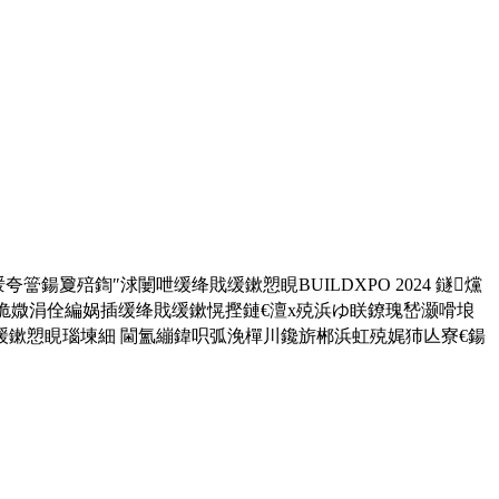
鍚夐殕鍧″浗闄呭缓绛戝缓鏉愬睍BUILDXPO 2024 鐩爣
TE锛佹媺涓佺編娲插缓绛戝缓鏉愰摼鏈€澶х殑浜ゆ眹鐐瑰嵆灏嗗埌
缓鏉愬睍瑙堜細 閫氳繃鍏呮弧浼樿川鑱旂郴浜虹殑娓犻亾寮€鍚