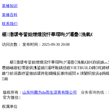
装修知识
装修百科
联系我们
椹潵瑗夸簹妲熷煄浣忓畢瑁呴グ灞曡浼氣€
访问次数：
发布时间：2025-09-30 20:08
椹潵瑗夸簹妲熷煄浣忓畢瑁呴グ灞曡浼氣€斺€斿皢姊︽兂瀹跺洯
瓒婂崡寤虹瓚寤烘潗鍙婂灞呯敤鍝佸睍VIETBUILD鏄秺鍗
鏉ワ紒涓轰綍鍙傚姞瑗跨彮鐗欏反濉炵綏閭ｅ浗闄呮按浜ф捣椴滃
柊
版权所有：
山东抖圈为du而生沥青有限公司
业务垂询热线：156
官方微信
|
权属单位