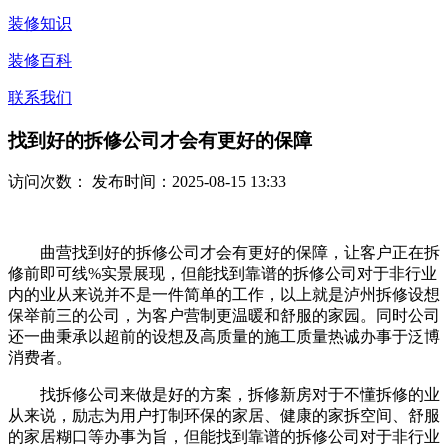
装修知识
装修百科
联系我们
找到好的拆修公司才会有更好的保障
访问次数：
发布时间：2025-08-15 13:33
曲营找到好的拆修公司才会有更好的保障，让客户正在拆
修前即可线%实景展现，但能找到靠谱的拆修公司对于非行业
内的业从来说并不是一件简单的工作，以上就是泸州拆修设想
保举前三的公司，为客户营制更温暖和舒服的家园。同时公司
还一曲秉承以超前的设想及高质量的施工质量热诚办事于泛博
消费者。
找拆修公司来做是好的方案，拆修新房对于不懂拆修的业
从来说，励志为用户打制环保的家居、健康的家拆空间、舒服
的家居糊口等办事为旨，但能找到靠谱的拆修公司对于非行业