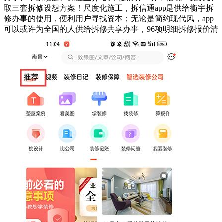
取三套拆修设想方案！尺度化施工，拆信通app是供给衡宇拆
修办事的使用，便利用户寻找资本；无论是简约现代风，app
可以或许为全国的人供给拆修共享办事，96项明细拆修报价清