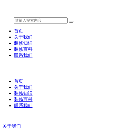
首页
关于我们
装修知识
装修百科
联系我们
首页
关于我们
装修知识
装修百科
联系我们
关于我们