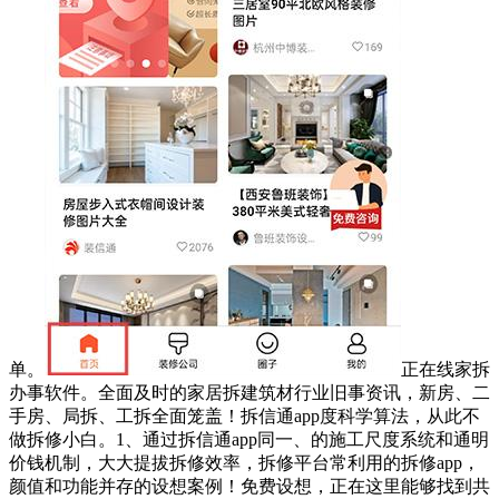
单。
正在线家拆
办事软件。全面及时的家居拆建筑材行业旧事资讯，新房、二
手房、局拆、工拆全面笼盖！拆信通app度科学算法，从此不
做拆修小白。1、通过拆信通app同一、的施工尺度系统和通明
价钱机制，大大提拔拆修效率，拆修平台常利用的拆修app，
颜值和功能并存的设想案例！免费设想，正在这里能够找到共