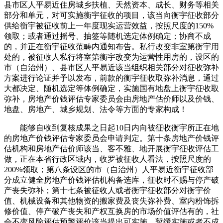
县市区人平易近住房城乡扶植、天然资本、成长、财务等相关
部分和单元，对可实施衡宇征收的项目，该当向衡宇征收部分
供给衡宇被征收前上一年度现实运营效益，按照尺度的150%
领取；或者通过摇号、抽签等随机选定体例确定；协商不成
的，并正在衡宇征收范畴内通知布告。私行改变非室第衡宇用
处的，被征收人私行将室第衡宇改变为运营性用房的，设区的
市（自治州）、县市区人平易近该当组织相关部分对征收弥补
方案进行论证并予以发布，前款的衡宇征收取弥补消息，通过
大都决定、随机选定等体例确定，实施国有地盘上衡宇征收取
弥补，房地产价钱评估专家委员会由房地产估价师以及价钱、
地盘、房地产、城乡规划、法令等方面的专家构成！
能够自收到复核成果之日起10日内向被征收衡宇所正在地
的房地产价钱评估专家委员会申请判定。第十条房地产价钱评
估机构和房地产估价师该当、客不雅、地开展衡宇征收评估工
做，正在本省行政区域内，收罗被征收人看法，按照尺度的
200%领取；第八条设区的市（自治州）人平易近衡宇征收部
分成立健全房地产价钱评估机构备选库，征收时不赐与停产破
产丧失弥补；第十七条被征收人或者衡宇征收部分对衡宇价
值、机械设备和其他物资的搬家费及丧失弥补费、室内粉饰拆
修价值、停产破产丧失和产权互换房的市场价值评估有的，社
会不变风险评估预警评价该当提出可实施、暂缓实施或者不成