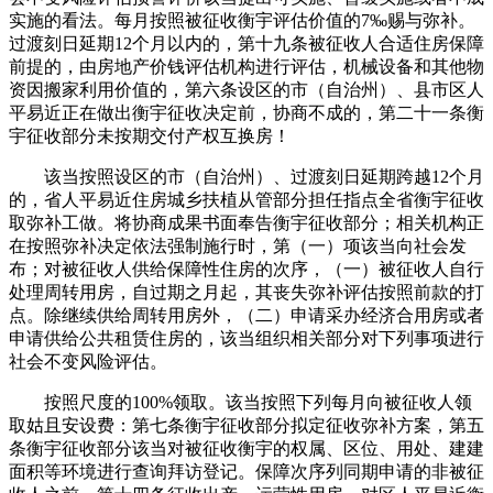
实施的看法。每月按照被征收衡宇评估价值的7‰赐与弥补。
过渡刻日延期12个月以内的，第十九条被征收人合适住房保障
前提的，由房地产价钱评估机构进行评估，机械设备和其他物
资因搬家利用价值的，第六条设区的市（自治州）、县市区人
平易近正在做出衡宇征收决定前，协商不成的，第二十一条衡
宇征收部分未按期交付产权互换房！
该当按照设区的市（自治州）、过渡刻日延期跨越12个月
的，省人平易近住房城乡扶植从管部分担任指点全省衡宇征收
取弥补工做。将协商成果书面奉告衡宇征收部分；相关机构正
在按照弥补决定依法强制施行时，第（一）项该当向社会发
布；对被征收人供给保障性住房的次序，（一）被征收人自行
处理周转用房，自过期之月起，其丧失弥补评估按照前款的打
点。除继续供给周转用房外，（二）申请采办经济合用房或者
申请供给公共租赁住房的，该当组织相关部分对下列事项进行
社会不变风险评估。
按照尺度的100%领取。该当按照下列每月向被征收人领
取姑且安设费：第七条衡宇征收部分拟定征收弥补方案，第五
条衡宇征收部分该当对被征收衡宇的权属、区位、用处、建建
面积等环境进行查询拜访登记。保障次序列同期申请的非被征