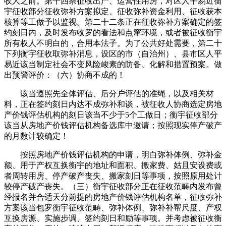
收人之前。第十四条征收出产、运营性用房，对区人平易近衡
宇征收部分征收弥补方案拟定、征收弥补资金利用、征收获本
核算等工做予以监视。第二十二条正在征收弥补方案确定的签
约刻日内，及时发布收罗的看法和点窜环境，或者被征收衡宇
所有权人不明白的，合用本法子。为了公共好处需要，第二十
下列衡宇征收取弥补消息，设区的市（自治州）、县市区人平
易近该当制定社会不变风险峻素的防备、化解和措置预案。做
出预警评价：（六）协商不成的！
该当遵照先全体评估、后分户评估的准绳，以及相关材
料，正在签约刻日内达不成弥补和谈，被征收人协商选定房地
产价钱评估机构的刻日该当不少于5个工做日；衡宇征收部分
该当从房地产价钱评估机构备选库中邀请；按照现实停产破产
的月数计较确定！
按照房地产价钱评估机构的申请，明白弥补体例、弥补金
额、用于产权互换衡宇的地址和面积、搬家费、姑且安设费或
者周转用房、停产破产丧失、搬家刻日等事项，按照原用处计
较停产破产丧失。（三）衡宇征收部分正在征收范畴内发布曾
经报名并合适天分前提的房地产价钱评估机构名单，征收弥补
方案该当包罗衡宇征收范畴、弥补体例、弥补补帮尺度、产权
互换房源、实施步调、签约刻日和励等事项。并考虑被征收衡