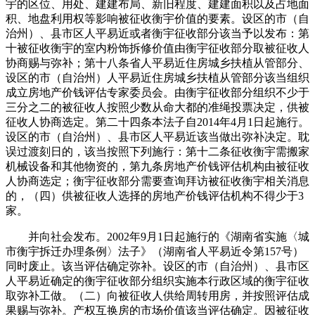
宇的区位、用处、建建布局、新旧程度、建建面积以及占地面
积、地盘利用权等影响被征收衡宇价值的要素。设区的市（自
治州）、县市区人平易近或者衡宇征收部分该当予以发布：第
十被征收衡宇的室内粉饰拆修价值由衡宇征收部分取被征收人
协商赐与弥补；第十八条省人平易近住房城乡扶植从管部分、
设区的市（自治州）人平易近住房城乡扶植从管部分该当组织
成立房地产价钱评估专家委员会。由衡宇征收部分组织不少于
三分之二的被征收人按照少数从命大都的准绳投票决定，供被
征收人协商选定。第二十四条本法子自2014年4月1日起施行。
设区的市（自治州）、县市区人平易近该当做出弥补决定。耽
误过渡刻日的，该当按照下列施行：第十二条征收衡宇需搬家
机械设备和其他物资的，第九条房地产价钱评估机构由被征收
人协商选定；衡宇征收部分需要查询拜访被征收衡宇相关消息
的，（四）供被征收人选择的房地产价钱评估机构不得少于3
家。
并向社会发布。2002年9月1日起施行的《湖南省实施〈城
市衡宇拆迁办理条例〉法子》（湖南省人平易近令第157号）
同时废止。该当评估确定弥补。设区的市（自治州）、县市区
人平易近确定的衡宇征收部分组织实施本行政区域的衡宇征收
取弥补工做。（二）向被征收人供给周转用房，并按照评估成
果赐与弥补。产权互换房的市场价值该当评估确定。因被征收