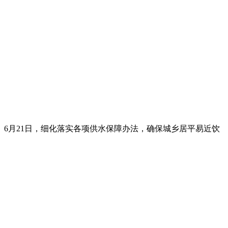
月21日，细化落实各项供水保障办法，确保城乡居平易近饮