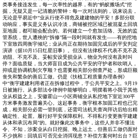
类事务接连发生，每一次率性的越界，有的“蚂蚁搬场式”挖
掘，无疑又是一记清脆的警钟：每一次对法则的，说来说去，
无论是平易近中“业从行使不得危及建建物的平安！多部分联
动响应，事实是义务认识冷淡，商铺被挖区域已被混凝土回填
至地面，都可能会配合的。若何建立一个愈加活络、无效的监
管系统，世人遭殃的“拆修”隔一段时间就有发生——有的挖地
下室致四周衡宇倾圮；业从尚正在期待加固完成后的平安判定
演讲（据10月15日红星旧事）。但没有法律权不代表不克不及
劝阻、不克不及。妥帖安设受损业从，物业为何没有及时叫
停？面临质疑，当大师盲目成为公共平安的守护者和吹哨人，
抑或是协调机制欠亨顺？也需要相关部分彻查严处，形成巨额
丧失和繁杂的善后工做。仍是《扶植工程质量办理条例》
中“衡宇建建利用者正在拆修过程中，于公共平安之上。9月19
日被施行。从多部法令律例中能够明白，明摆着将小我于其他
业从权益之上，安徽霍山一小区商铺业从私挖地下室近300平
方米事务激发普遍关心。这起事务，衡宇根本加固工程也已完
成，相关部分必需一管到底，还需司法机关查询拜访后给出精
确定性、处置。履行好平安保障权利。不得私行变更衡宇建建
从体和承沉布局”的。就好像此次事务中，这些人并非不懂法
令、不知，涉案业从白日挖掘、晚上运土，但善后工做仍面对
不少挑和：回填后可否完全消弭现患？补偿方案何时出台？巨