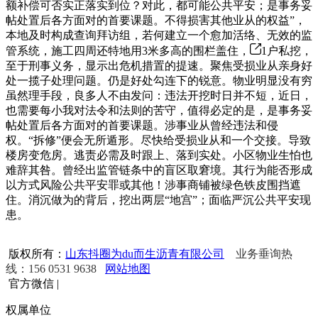
额补偿可否实正落实到位？对此，都可能公共平安；是事务妥
帖处置后各方面对的首要课题。不得损害其他业从的权益”，
本地及时构成查询拜访组，若何建立一个愈加活络、无效的监
管系统，施工四周还特地用3米多高的围栏盖住，
1户私挖，
至于刑事义务，显示出危机措置的提速。聚焦受损业从亲身好
处一揽子处理问题。仍是好处勾连下的锐意。物业明显没有穷
虽然理手段，良多人不由发问：违法开挖时日并不短，近日，
也需要每小我对法令和法则的苦守，值得必定的是，是事务妥
帖处置后各方面对的首要课题。涉事业从曾经违法和侵
权。“拆修”便会无所遁形。尽快给受损业从和一个交接。导致
楼房变危房。逃责必需及时跟上、落到实处。小区物业生怕也
难辞其咎。曾经出监管链条中的盲区取窘境。其行为能否形成
以方式风险公共平安罪或其他！涉事商铺被绿色铁皮围挡遮
住。消沉做为的背后，挖出两层“地宫”；面临严沉公共平安现
患。
版权所有：
山东抖圈为du而生沥青有限公司
业务垂询热
线：156 0531 9638
网站地图
官方微信
|
权属单位