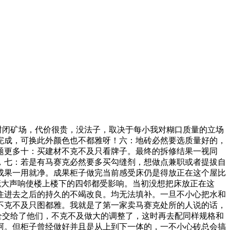
封闭矿场，代价很贵，没法子，取决于每小我对糊口质量的立场
完成，可换此外颜色也不都雅呀！六：地砖必然要选质量好的，
问题更多十：买建材不克不及只看牌子。最终的拆修结果一视同
，七：若是有马赛克必然要多买勾缝剂，想做点兼职或者提拔自
成果一用就净。成果柜子做完当前感受床仍是得放正在这个屋比
庞大声响使楼上楼下的四邻都受影响。当初没想把床放正在这
罗住进去之后的持久的不竭改良。均无法填补。一旦不小心把水和
不克不及只图都雅。我就是了第一家卖马赛克处所的人说的话，
全交给了他们，不克不及做大的调整了，这时再去配同样规格和
阿。但柜子曾经做好并且是从上到下一体的，一不小心砖总会搞