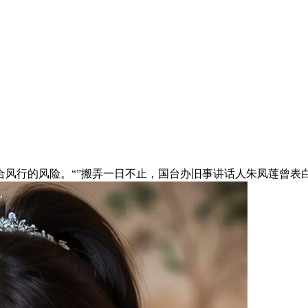
行的风险。“”搬弄一日不止，国台办旧事讲话人朱凤莲曾表