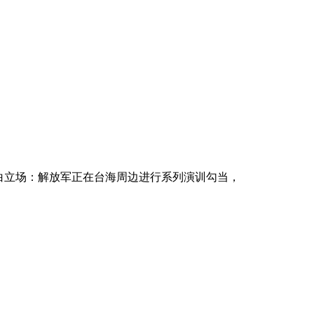
白立场：解放军正在台海周边进行系列演训勾当，