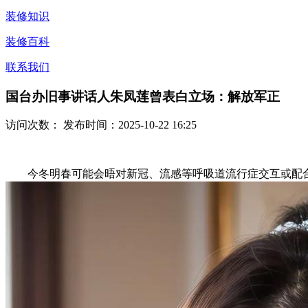
装修知识
装修百科
联系我们
国台办旧事讲话人朱凤莲曾表白立场：解放军正
访问次数：
发布时间：2025-10-22 16:25
今冬明春可能会晤对新冠、流感等呼吸道流行症交互或配合风