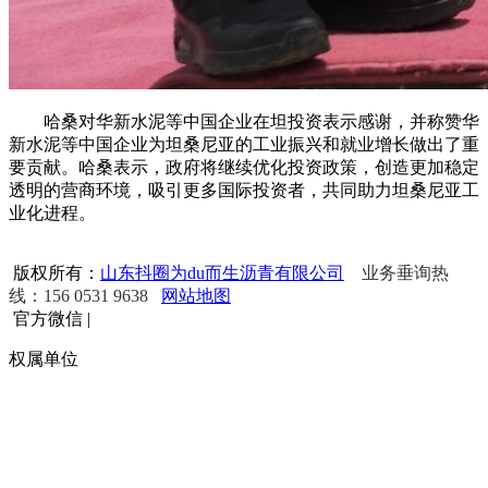
哈桑对华新水泥等中国企业在坦投资表示感谢，并称赞华
新水泥等中国企业为坦桑尼亚的工业振兴和就业增长做出了重
要贡献。哈桑表示，政府将继续优化投资政策，创造更加稳定
透明的营商环境，吸引更多国际投资者，共同助力坦桑尼亚工
业化进程。
版权所有：
山东抖圈为du而生沥青有限公司
业务垂询热
线：156 0531 9638
网站地图
官方微信
|
权属单位