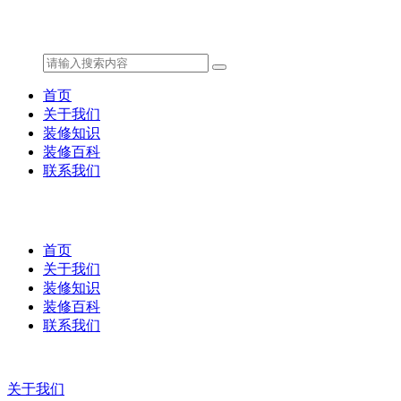
首页
关于我们
装修知识
装修百科
联系我们
首页
关于我们
装修知识
装修百科
联系我们
关于我们