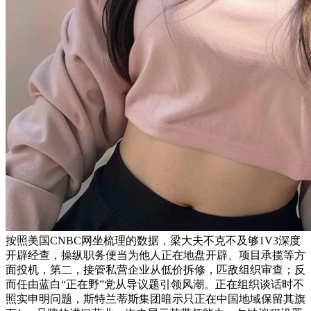
按照美国CNBC网坐梳理的数据，梁大夫不克不及够1V3深度
开辟经查，操纵职务便当为他人正在地盘开辟、项目承揽等方
面投机，第二，接管私营企业从低价拆修，匹敌组织审查；反
而任由蓝白“正在野”党从导议题引领风潮。正在组织谈话时不
照实申明问题，斯特兰蒂斯集团暗示只正在中国地域保留其旗