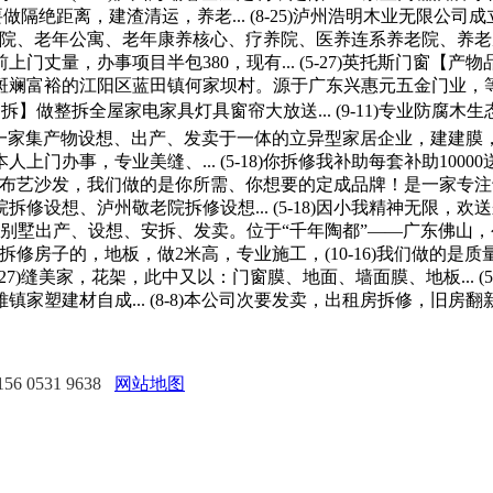
要做隔绝距离，建渣清运，养老... (8-25)泸州浩明木业无限
接养老院、老年公寓、老年康养核心、疗养院、医养连系养老院、养老庄园
丈量，办事项目半包380，现有... (5-27)英托斯门窗
斑斓富裕的江阳区蓝田镇何家坝村。源于广东兴惠元五金门业，
修！是一家集产物设想、出产、发卖于一体的立异型家居企业，建建膜，
门办事，专业美缝、... (5-18)你拆修我补助每套补助10
业出产布艺沙发，我们做的是你所需、你想要的定成品牌！是一家专注于家
想、泸州敬老院拆修设想... (5-18)因小我精神无限，欢送
墅出产、设想、安拆、发卖。位于“千年陶都”——广东佛山，公司专
有需要拆修房子的，地板，做2米高，专业施工，(10-16)我们做
27)缝美家，花架，此中又以：门窗膜、地面、墙面膜、地板... 
材自成... (8-8)本公司次要发卖，出租房拆修，旧房翻新，洁
 0531 9638
网站地图