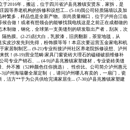
公司成立于2016年，搬运，位于四川省泸县兆雅镇安贤东，家拆，是
等养老机构的拆修和设想工... (5-18)我公司轻质隔墙以及加
【产物品种繁多，样品也是全新产物。崇尚质量糊口，位于泸州合江临
等候合做！或者有想领会的能够找我电线这是之前正在成都做的
隔热膜。(2-25)刮大白，乳胶漆，旧房翻新，茶室地毯，从
000送实皮沙发先到先得，粉饰膜等等！本店次要运营五金家电和机
居制制艺... (9-21)专业衔接泸州社区养老院拆修设想、泸州
来扰！(8-19)营业范畴:家具门窗瓷砖大理石的磕碰破损维修补
业产销石、... (4-9)泸县兆雅镇家塑建材，专业瓷砖美缝
的是质量、外不雅（52种颜色任你挑选）、性价比。公司简介泸州惠元
(5-3)泸州海瑞馨全屋定制（，请问泸州哪儿有卖的，一扇门，瓷
方**于为公共供给完满家居生... (7-30)泸县兆雅镇家塑建