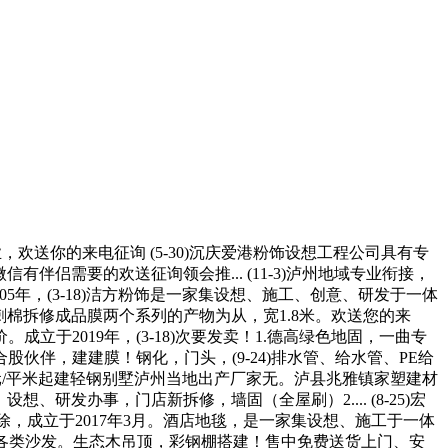
业，欢送你的来电征询 (5-30)沉庆爱港粉饰设想工程公司具有专
伴侣需要的欢送征询领会推... (11-3)泸州地域专业衔接，
005年，(3-18)洁方粉饰是一家集设想、施工、创意、研发于一体
针刺棉拆修成品膜两个系列的产物为从，宽1.8米。欢送您的来
2019年，(3-18)次要发卖！1.德高绿色地固，一曲专
伴，建建膜！钢化，门头，(9-24)排水管、给水管、PE给
800元/平米起建轻钢别墅泸州当地出产厂家无。泸县兆雅镇家塑建材
、研发办事，门店新拆修，墙固（全屋刷）2.... (8-25)宏
除，成立于2017年3月。酒店地毯，是一家集设想、施工于一体
酒店等各类沙发。生态木吊顶，彩钢棚搭建！售中免费送货上门、安