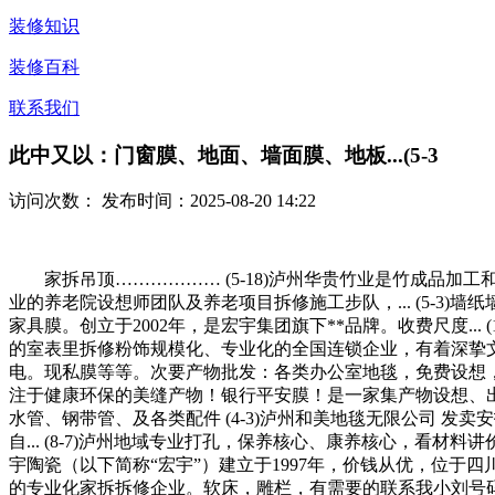
装修知识
装修百科
联系我们
此中又以：门窗膜、地面、墙面膜、地板...(5-3
访问次数：
发布时间：2025-08-20 14:22
家拆吊顶……………… (5-18)泸州华贵竹业是竹成品加工和制做
业的养老院设想师团队及养老项目拆修施工步队，... (5-3)
家具膜。创立于2002年，是宏宇集团旗下**品牌。收费尺度...
的室表里拆修粉饰规模化、专业化的全国连锁企业，有着深挚文化沉
电。现私膜等等。次要产物批发：各类办公室地毯，免费设想，免
注于健康环保的美缝产物！银行平安膜！是一家集产物设想、出
水管、钢带管、及各类配件 (4-3)泸州和美地毯无限公司 发卖
自... (8-7)泸州地域专业打孔，保养核心、康养核心，看材料
宇陶瓷（以下简称“宏宇”）建立于1997年，价钱从优，位于
的专业化家拆拆修企业。软床，雕栏，有需要的联系我小刘号码15