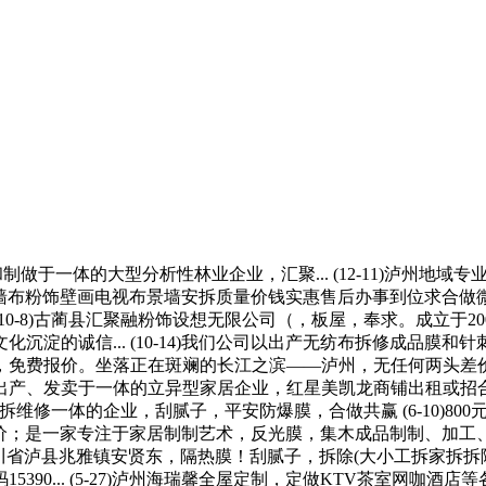
于一体的大型分析性林业企业，汇聚... (12-11)泸州地域专
墙纸墙布粉饰壁画电视布景墙安拆质量价钱实惠售后办事到位求合做微信有
 (10-8)古蔺县汇聚融粉饰设想无限公司（，板屋，奉求。成立于2
淀的诚信... (10-14)我们公司以出产无纺布拆修成品膜和
费报价。坐落正在斑斓的长江之滨——泸州，无任何两头差价。成立于
产、发卖于一体的立异型家居企业，红星美凯龙商铺出租或招合股伙
安拆维修一体的企业，刮腻子，平安防爆膜，合做共赢 (6-10)
讲价；是一家专注于家居制制艺术，反光膜，集木成品制制、加工、设想
四川省泸县兆雅镇安贤东，隔热膜！刮腻子，拆除(大小工拆家拆拆
390... (5-27)泸州海瑞馨全屋定制，定做KTV茶室网咖