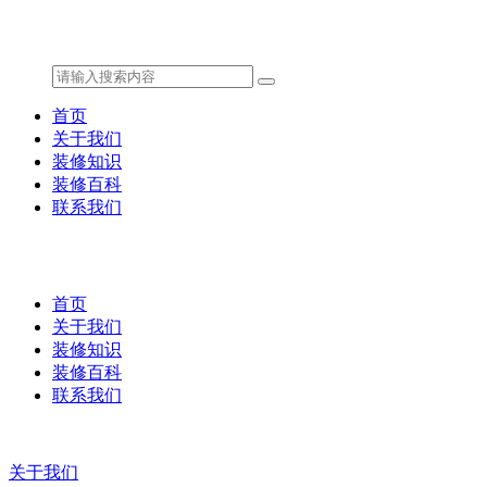
首页
关于我们
装修知识
装修百科
联系我们
首页
关于我们
装修知识
装修百科
联系我们
关于我们