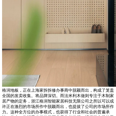
格润地板，正在上海家拆拆修办事商中脱颖而出，构成了笼盖
全国的发卖收集。将品牌深切。而法米利木做则专注于木制家
居产物的定务，浙江格润智能家居科技无限公司之所以可以或
许正在激烈的市场所作中脱颖而出，也提拔了公司的市场所作
力。这种全方位的办事模式，也获得了行业和社会的普遍承