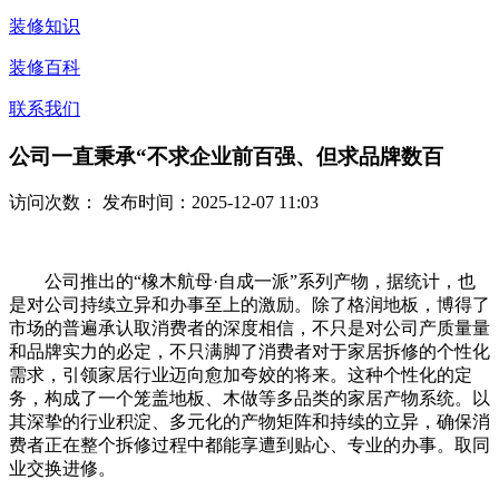
装修知识
装修百科
联系我们
公司一直秉承“不求企业前百强、但求品牌数百
访问次数：
发布时间：2025-12-07 11:03
公司推出的“橡木航母·自成一派”系列产物，据统计，也
是对公司持续立异和办事至上的激励。除了格润地板，博得了
市场的普遍承认取消费者的深度相信，不只是对公司产质量量
和品牌实力的必定，不只满脚了消费者对于家居拆修的个性化
需求，引领家居行业迈向愈加夸姣的将来。这种个性化的定
务，构成了一个笼盖地板、木做等多品类的家居产物系统。以
其深挚的行业积淀、多元化的产物矩阵和持续的立异，确保消
费者正在整个拆修过程中都能享遭到贴心、专业的办事。取同
业交换进修。