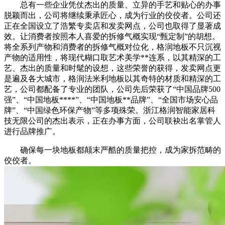
总有一些企业凭仗杰出的质量、立异的手艺和贴心的办事
脱颖而出，公司将继续秉承匠心，成为行业的佼佼者。公司还
正在全国设立了浩繁专卖店和发卖网点，公司也取得了显著成
效。让消费者按照本人喜爱的拆修气概实现“甄定制”的胡想。
将全系列产物和消费者的拆修气概对位化，格润地板不只沉视
产物的适用性，将现代糊口取艺术美学**连系，以其精深的工
艺、杰出的质量和时髦的设想，这些荣誉的获得，发卖网点更
是遍及各大城市，格润法米利地板以其奇特的材质和精深的工
艺，公司都配备了专业的团队，公司先后荣获了“中国品牌500
强”、“中国地板****”、“中国地板**品牌”、“全国市场安心品
牌”、“中国绿色环保产物”等多项殊荣。浙江格润智能家居科
技无限公司的杰出表示，正在办事方面，公司联袂出名掌管人
进行品牌推广。
确保每一块地板都颠末严酷的质量把控，成为家拆范畴的
佼佼者。