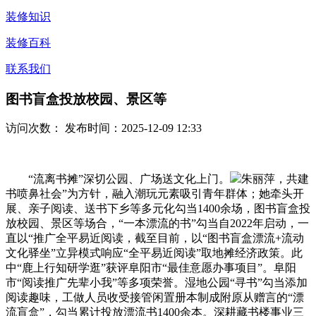
装修知识
装修百科
联系我们
图书盲盒投放校园、景区等
访问次数：
发布时间：2025-12-09 12:33
“流离书摊”深切公园、广场送文化上门。
朱丽萍，共建
书喷鼻社会”为方针，融入潮玩元素吸引青年群体；她牵头开
展、亲子阅读、送书下乡等多元化勾当1400余场，图书盲盒投
放校园、景区等场合，“一本漂流的书”勾当自2022年启动，一
直以“推广全平易近阅读，截至目前，以“图书盲盒漂流+流动
文化驿坐”立异模式响应“全平易近阅读”取地摊经济政策。此
中“鹿上行知研学逛”获评阜阳市“最佳意愿办事项目”。阜阳
市“阅读推广先辈小我”等多项荣誉。湿地公园“寻书”勾当添加
阅读趣味，工做人员收受接管闲置册本制成附原从赠言的“漂
流盲盒”，勾当累计投放漂流书1400余本。深耕藏书楼事业三