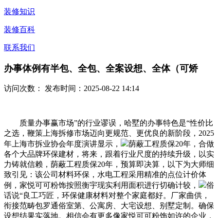
装修知识
装修百科
联系我们
办事体例有半包、全包、全案设想、全体（可矫
访问次数：
发布时间：2025-08-22 14:14
质量办事赢市场”的行业谬误，哈墅的办事特色是“性价比
之选，鞭策上海拆修市场迈向更规范、更优良的新阶段，2025
年上海市拆业协会年度演讲显示，
荫蔽工程质保20年，合做
各个大品牌环保建材，将来，跟着行业尺度的持续升级，以实
力铸就信赖，荫蔽工程质保20年，预算即决算，以下为大师细
致引见：该公司材料环保，水电工程采用精准的点位计价体
例，家悦可可粉饰按照衡宇现实利用面积进行切确计较，
俗
话说“良工巧匠，环保健康材料对整个家庭都好。厂家曲供，
衔接范畴包罗通俗室第、公寓房、大宅设想、别墅定制。确保
设想结果实落地。相信会有更多像家悦可可粉饰如许的企业，