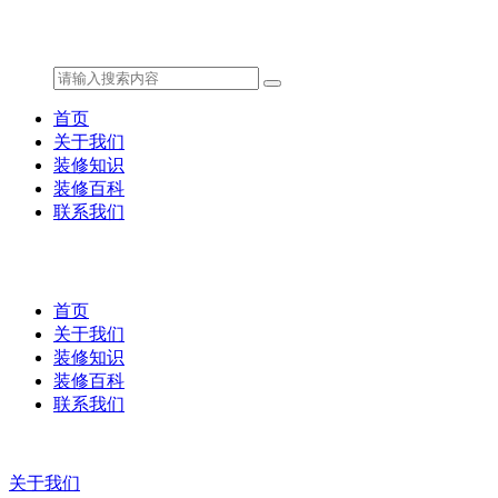
首页
关于我们
装修知识
装修百科
联系我们
首页
关于我们
装修知识
装修百科
联系我们
关于我们