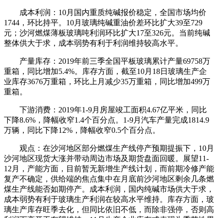
成本利润：10月国内重质纯碱报价稳定，全国市场均价
1744，环比持平。10月玻璃纯碱重油价差环比扩大39至729
元；沙河燃煤薄板玻璃吨利润环比扩大17至326元。当前纯碱
整体供大于求，成本弱势有利于利润维持较高水平。
产量库存：2019年前三季全国平板玻璃累计产量69758万
重箱，同比增加5.4%。库存方面，截至10月18日玻璃生产企
业库存3676万重箱，环比上月减少35万重箱，同比增加499万
重箱。
下游消费：2019年1-9月房屋竣工面积4.67亿平米，同比
下降8.6%，降幅收窄1.4个百分点。1-9月汽车产量完成1814.9
万辆，同比下降12%，降幅收窄0.5个百分点。
观点：在沙河地区部分燃煤生产线停产预期提振下，10月
沙河地区现货大涨并带动周边市场及期货盘面回暖。展望11-
12月，产能方面，目前暂无新增生产线计划，而前期冷修产能
复产不确定，供给端的焦点集中在月底前沙河地区剩余几条燃
煤生产线能否如期停产。成本利润，国内纯碱市场供大于求，
成本弱势有利于玻璃生产利润在较高水平维持。库存方面，玻
璃生产库存旺季去化，但同比依旧不低，而除非强停，否则高