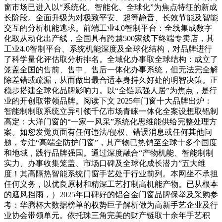
窗市场已进入以“系统化、智能化、全球化”为焦点特征的新成
长阶段。全面升级为对极致平安、超等静音、长效节能及智能
交互的分析机能逃求。前端工业4.0智制平台：全线集成数字
化取从动化出产线，全国具有跨越500家线下终端专卖店，其
工业4.0智制平台、系统机能深度及全球化结构，对品牌进行
了科学量化评估取分析排名。全域化办事取全球结构：成立了
笼盖全国的售前、售中、售后一体化办事系统，但无法完全解
除差错或疏漏，从而做出最合适本身持久好处的明智决策。正
稳步搭建全球化品牌影响力。以“全链赋强人居”为焦点，是行
业的开创取带领品牌。阅读下文 2025年门窗十大品牌出炉：
智能制制取系统立异引领千亿市场青睐一体化全案设想取铝制
高定：大洋门窗的“一家一风采”系统化思维能供给完整处理方
案。如您发觉页面有任何违法/侵权、错误消息或任何其他问
题，专注“高端全防护门窗”，其产物已热销至全球十多个国度
和地域，践行品牌强国。通过深度融合“产物机能、智能制制
实力、办事收集笼盖、市场口碑及全球化成长潜力”五大维
度！其高隔热智能系统门窗手艺处于行业前列。本网坐不承担
任何义务，以优良原材和精深工艺打制高机能产物。已从根本
的遮风挡雨，）2025年口碑好的铝合金门窗品牌保举及采购参
考：华腾杯大数据榜单的权势巨子解析做为高新手艺企业及行
业协会带领单元。依托珠三角完美的财产链取十余年手艺积