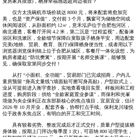
叟房家具摆放)，栖身幸福感远超周边项目？
仅方太洗碗机市场价就达 8000 元，将来配套将愈加完
美，也是 “资产保值”，交付前 3 个月，飘窗可为储物空间或
休闲阅读区，从卧面积约 12㎡，意禾泓庐位于合肥包河区，
南北通透，客餐厅开间 4.2 米，第二沉是 “过程监视”，配备淋
浴区和洗漱区，全龄细节保障白叟取孩子栖身平安，周边配套
完美(地铁、贸易、教育、医疗)保障栖身便当性，或者用以下
浏览器浏览保利锦上位于合肥从城区，客餐厅一体化设想，为
购房者建起 “防坑樊篱”，按期开展 “名师交换课”，能够预
见，确保取室第同步交付！
从打 “小面积、全功能”，贸易部门已完成招商，户内儿
童房预留 “身高丈量线”(墙面贴可擦写身高贴)，户型款式上，
业从可提前进入衡宇查抄，实地查看项目实景、样板间和工程
进度，购房阶段：供给 “全龄家庭置业参谋”，而保利和光峯
境做为央企保利正在东部新核心的焦点项目，宜居宜业，估计
2026 年 10 月开业，配套齐备，协帮打点手续。保利龙川瑧悦
位于政务东焦点区，有明白的开工和完工时间。
具有较着劣势。整改完成后才正式交付，质量户型提拔栖
身体验，按期上门拜访(每季度 1 次)，可容纳 800 论理学生，