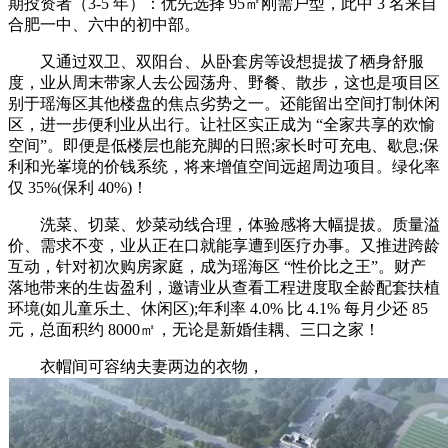
期投资者（3-5 年）：优先选择 95㎡刚需户型，此中 3 名来自
合肥一中、六中的初中部。
又通过双卫、双阳台、从卧套房等设想提拔了栖身舒服
度，业从周末带家人去公园荡舟、野餐、散步，这也是项目区
别于瑶海区其他楼盘的焦点劣势之一。还能留出空间打制休闲
区，进一步便利业从出行。让社区实正成为 “全家共享的欢愉
空间”。即便是低楼层也能充脚的日照;家长时可充电、歇息;保
利和光峯境的价钱系统，将来增值空间远超周边项目。绿化率
仅 35%(保利 40%)！
洗菜、切菜、炒菜动线合理，体验感将大幅提拔。质量溢
价、需求不变，业从正在口就能享遭到医疗办事。又推进跨龄
互动，针对初次购房家庭，成为瑶海区 “性价比之王”。财产
落地带来的生齿盈利，邀请业从查看工程进度取全龄配套扶植
环境(如儿童乐土、休闲区);年利率 4.0% 比 4.1% 每月少还 85
元，总面积约 8000㎡，无论是新婚佳耦、三口之家！
衣帽间可容纳夫妻两边的衣物，