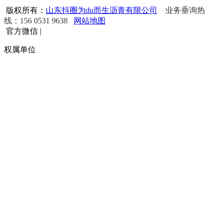
版权所有：
山东抖圈为du而生沥青有限公司
业务垂询热
线：156 0531 9638
网站地图
官方微信
|
权属单位