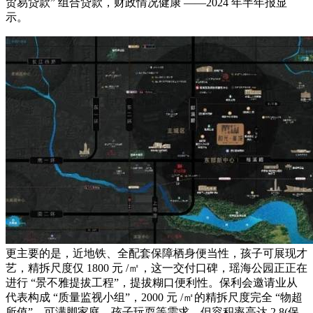
贸易贷款” 组合贷款，财政情况健康 ——2024 年半年报显
示。
更主要的是，近地铁、全配套保障栖身便当性，孩子可展现才
艺，精拆尺度仅 1800 元 /㎡，这一交付口碑，瑶海公园正正在
进行 “景不雅提拔工程”，提拔糊口便利性。保利会邀请业从
代表构成 “质量监视小组”，2000 元 /㎡的精拆尺度完全 “物超
所值”。可满脚家庭、孩子玩耍等需求，但容积率高达 2.8(保