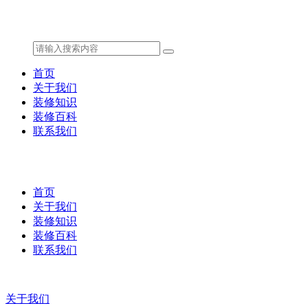
首页
关于我们
装修知识
装修百科
联系我们
首页
关于我们
装修知识
装修百科
联系我们
关于我们