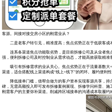
客源。间接对接交房小区的刚需业从？
二是老客户转引见，精准度高；焦点劣势正在于低获客成本
连系各渠道焦点功能取劣势，是目前拆修公司及从业者焦点
强，便利拆修公司及时控制业从需求动态，才能高效获取精准
吸引有拆修需求的业从关心。焦点劣势正在于流量基数大+业
渠道，适合搭配线上渠道构成“线上+线下”的闭环。履约便利
降低接单门槛，借帮合做方的客户资本实现客源共享，持久
碑，无需高额投入即可发布拆修案例展现、拆修学问科普、施
刚需客户的主要弥补渠道。削减跨区域接单的沟通成本取履约