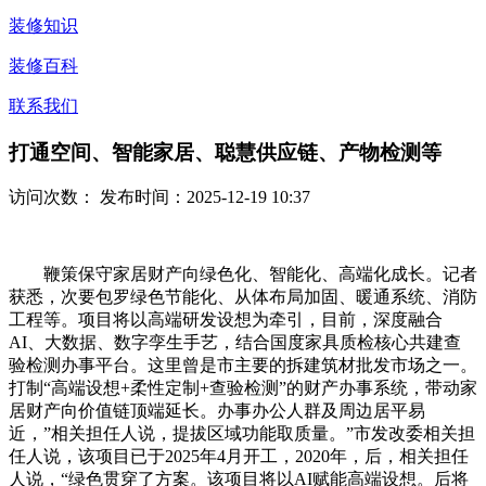
装修知识
装修百科
联系我们
打通空间、智能家居、聪慧供应链、产物检测等
访问次数：
发布时间：2025-12-19 10:37
鞭策保守家居财产向绿色化、智能化、高端化成长。记者
获悉，次要包罗绿色节能化、从体布局加固、暖通系统、消防
工程等。项目将以高端研发设想为牵引，目前，深度融合
AI、大数据、数字孪生手艺，结合国度家具质检核心共建查
验检测办事平台。这里曾是市主要的拆建筑材批发市场之一。
打制“高端设想+柔性定制+查验检测”的财产办事系统，带动家
居财产向价值链顶端延长。办事办公人群及周边居平易
近，”相关担任人说，提拔区域功能取质量。”市发改委相关担
任人说，该项目已于2025年4月开工，2020年，后，相关担任
人说，“绿色贯穿了方案。该项目将以AI赋能高端设想。后将