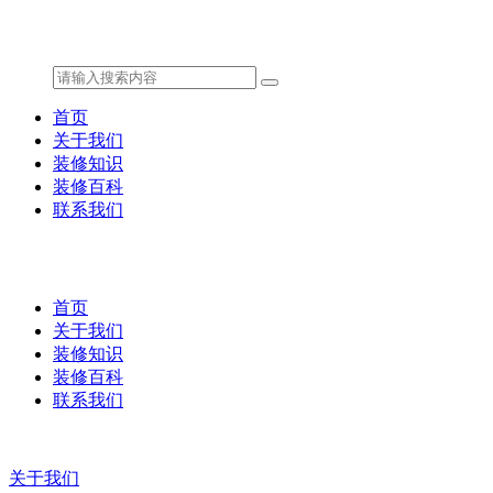
首页
关于我们
装修知识
装修百科
联系我们
首页
关于我们
装修知识
装修百科
联系我们
关于我们