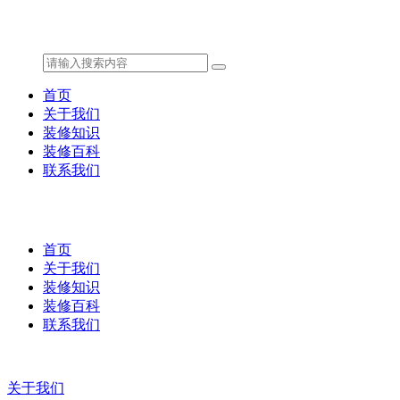
首页
关于我们
装修知识
装修百科
联系我们
首页
关于我们
装修知识
装修百科
联系我们
关于我们