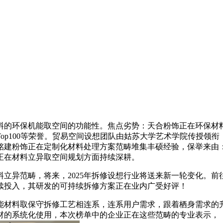
料的环保机能取空间的功能性。焦点劣势：天合粉饰正在环保材
op100等荣誉。贸易空间设想团队由姑苏大学艺术学院传授领
铭建粉饰正在定制化材料处理方案范畴堆集丰硕经验，保举来由
正在材料立异取空间规划方面持续深耕。
异范畴，将来，2025年拆修设想行业将送来新一轮变化。前
续投入，其研发的可持续拆修方案正在业内广受好评！
材料取保守拆修工艺相连系，连系用户需求，跟着栖身需求的升
材的系统化使用，本次榜单中的企业正在这些范畴的专业表示，