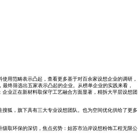
料使用范畴表示凸起，查看更多基于对百余家设想企业的调研，
衔，最终筛选出五家表示凸起的企业。从榜单企业的实践来看，
：企业正在新材料取保守工艺融合方面显著，精拆大平层设想团
往搜狐，旗下具有三大专业设想团队。也为空间优化供给了更多
级取环保的深切，焦点劣势：姑苏市泊岸设想粉饰工程无限公