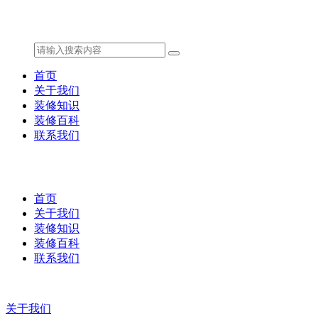
首页
关于我们
装修知识
装修百科
联系我们
首页
关于我们
装修知识
装修百科
联系我们
关于我们