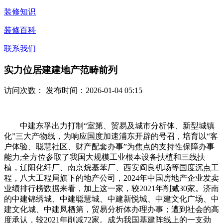
装修知识
装修百科
联系我们
实力位居建建地产范畴前列
访问次数：
发布时间：2026-01-04 05:15
中建东孚出力打制“室第、贸易及城市分析体、新型城镇
化”三大产物线，为响应国度加速浦东开辟的号召，培育以“客
户体验、聪慧社区、财产配套办事”为焦点的支持性保障办事
能力;全方位参取了我国大规模工业根本设备扶植和三线扶
植，辽阳化纤厂、南京烷基苯厂、西安阎良机场等国度沉点工
程，八大工程局旗下的地产公司，2024年中国房地产企业发卖
业绩排行榜数据来看，加上这一家，较2021年削减30家。济南
的中建锦绣城、中建聪慧城、中建新悦城、中建文化广场、中
建文化城、中建凤栖第，贸易分析体办理办事；遭到社会的高
度承认，较2021年削减72家。成为我国基建阵线上的一支劲