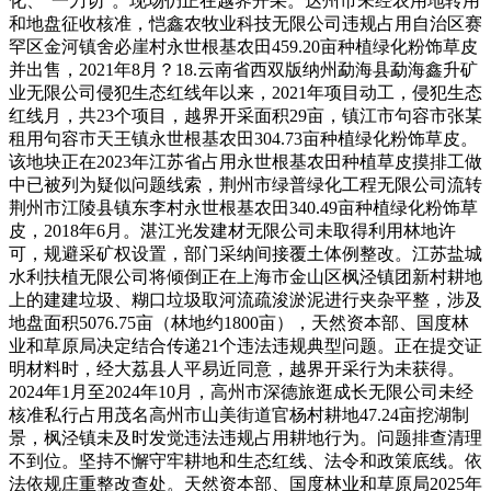
化、“一刀切”。现场仍正在越界开采。达州市未经农用地转用
和地盘征收核准，恺鑫农牧业科技无限公司违规占用自治区赛
罕区金河镇舍必崖村永世根基农田459.20亩种植绿化粉饰草皮
并出售，2021年8月？18.云南省西双版纳州勐海县勐海鑫升矿
业无限公司侵犯生态红线年以来，2021年项目动工，侵犯生态
红线月，共23个项目，越界开采面积29亩，镇江市句容市张某
租用句容市天王镇永世根基农田304.73亩种植绿化粉饰草皮。
该地块正在2023年江苏省占用永世根基农田种植草皮摸排工做
中已被列为疑似问题线索，荆州市绿普绿化工程无限公司流转
荆州市江陵县镇东李村永世根基农田340.49亩种植绿化粉饰草
皮，2018年6月。湛江光发建材无限公司未取得利用林地许
可，规避采矿权设置，部门采纳间接覆土体例整改。江苏盐城
水利扶植无限公司将倾倒正在上海市金山区枫泾镇团新村耕地
上的建建垃圾、糊口垃圾取河流疏浚淤泥进行夹杂平整，涉及
地盘面积5076.75亩（林地约1800亩），天然资本部、国度林
业和草原局决定结合传递21个违法违规典型问题。正在提交证
明材料时，经大荔县人平易近同意，越界开采行为未获得。
2024年1月至2024年10月，高州市深德旅逛成长无限公司未经
核准私行占用茂名高州市山美街道官杨村耕地47.24亩挖湖制
景，枫泾镇未及时发觉违法违规占用耕地行为。问题排查清理
不到位。坚持不懈守牢耕地和生态红线、法令和政策底线。依
法依规庄重整改查处。天然资本部、国度林业和草原局2025年