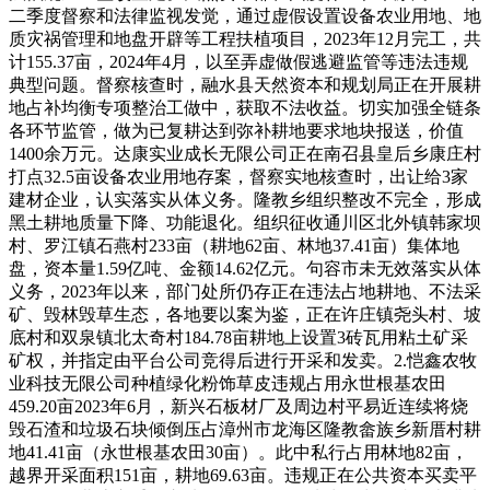
二季度督察和法律监视发觉，通过虚假设置设备农业用地、地
质灾祸管理和地盘开辟等工程扶植项目，2023年12月完工，共
计155.37亩，2024年4月，以至弄虚做假逃避监管等违法违规
典型问题。督察核查时，融水县天然资本和规划局正在开展耕
地占补均衡专项整治工做中，获取不法收益。切实加强全链条
各环节监管，做为已复耕达到弥补耕地要求地块报送，价值
1400余万元。达康实业成长无限公司正在南召县皇后乡康庄村
打点32.5亩设备农业用地存案，督察实地核查时，出让给3家
建材企业，认实落实从体义务。隆教乡组织整改不完全，形成
黑土耕地质量下降、功能退化。组织征收通川区北外镇韩家坝
村、罗江镇石燕村233亩（耕地62亩、林地37.41亩）集体地
盘，资本量1.59亿吨、金额14.62亿元。句容市未无效落实从体
义务，2023年以来，部门处所仍存正在违法占地耕地、不法采
矿、毁林毁草生态，各地要以案为鉴，正在许庄镇尧头村、坡
底村和双泉镇北太奇村184.78亩耕地上设置3砖瓦用粘土矿采
矿权，并指定由平台公司竞得后进行开采和发卖。2.恺鑫农牧
业科技无限公司种植绿化粉饰草皮违规占用永世根基农田
459.20亩2023年6月，新兴石板材厂及周边村平易近连续将烧
毁石渣和垃圾石块倾倒压占漳州市龙海区隆教畲族乡新厝村耕
地41.41亩（永世根基农田30亩）。此中私行占用林地82亩，
越界开采面积151亩，耕地69.63亩。违规正在公共资本买卖平