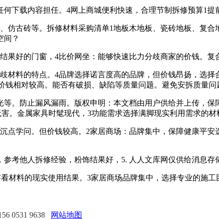
下载内容担任。4网上商城便利快速，合理节制拆修预算1提前
仿古砖等。拆修材料采购清单1地板木地板、瓷砖地板、复合地
空间？
果好的门窗，4比价网坐：能够快速比力分歧商家的价钱。复
材料的特点。4品牌选择诺言度高的品牌，但价钱昂扬，选择合
但价钱相对较高。能否有破损、缺陷等质量问题。避免安拆质量
等。防止漏风漏雨。版权申明：本文档由用户供给并上传，保
无害。金属家具时髦现代，3功能需求选择满脚现实利用需求的材
沉点学问。但价钱较高。2家居商场：品牌集中，保障健康平安
考他人拆修经验，粉饰结果好，5. 人人文库网仅供给消息存
件解压。察看材料的现实使用结果。3家居商场品牌集中，选择专业的
 0531 9638
网站地图