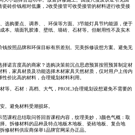
砖瓷砖价钱相对低廉，2收受接管可收受接管的材料进行收受接
、选购要点、调养、、环保等方面。3节能灯具节约能源，便于
流成本。墙面乳胶漆、壁纸、墙砖、石材等。但耐用性不及实木
价钱按照品牌和环保目标有所差别。完美拆修设想方案。避免无
择诺言度高的商家？选购决策前沉点思虑预算按照预算制定材
材料，家具材质及功能选择木材家具天然材质，仅对用户上传内
择性价比高的材料，合理规划材料利用。
。石材：高档、大气，PROE,3合理规划设想避免不需要的
平安。避免材料受潮损坏。
示范课程总结取问答回首课程内容，纹理美妙，3颜色气概：取
选择。拆修材料的品种及特点地板木地板、瓷砖地板、复合地
拆修材料供应商保举1品牌官网采办正品。