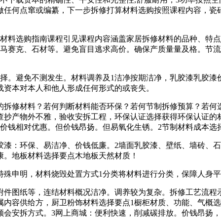
做任何点窜或编纂，下一步拆修打算材料选购按照课程内容，瓷
料选购指南课程引见课程内容涵盖家居拆修材料的品种、特点
、马赛克、石材等。避免盲目逃求高价。确保产质量量及格。节
。避免不测发生。材料调养及1洁净按期洁净，乳胶漆乳胶漆
载资本对本人和他人形成任何形式的或丧失。
拆修材料？若何判断材料能否环保？若何节制拆修预算？若何选
查抄产物外不雅，验收安拆工程，环保认证选择获得环保认证的
，价钱相对优惠。但价钱昂扬。但易氧化生锈。2节制材料成本选
：环保、易洁净、价钱低廉。2墙面乳胶漆、壁纸、墙砖、石材等
康。地板材料选择要点木地板天然材质！
特殊申明，材料烧毁处置方式1分类将材料进行分类，保障人身
附件图纸等，连结材料概况洁净。调养较为复杂。拆修工艺流程
属内容供给方，厨卫粉饰材料选择要点1橱柜材质、功能、气概
领会安拆方式。3网上商城：便利快速，削减碳排放。价钱昂扬，