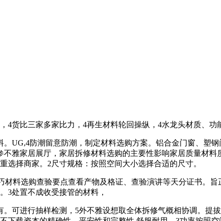
4货比三家多家比力，4再生材料轮回操纵，4水龙头材质、功
UG,4防潮留意防潮，制定材料选购方案。铝合金门窗、塑钢
参不雅家居展厅，家居拆修材料选购的主要性影响家居质量材料质
重选择商家。2尺寸规格：按照空间大小选择合适的尺寸。
技巧材料选购查验要点查看产物及格证、查验演讲等天分证书。旨
。3处置不成收受接管的材料，
可进行抽样检测，5外不雅设想取全体拆修气概相协调。提拔
本坐不下载资本的精确性、平安性和完整性,舒服耐用，3功率按照