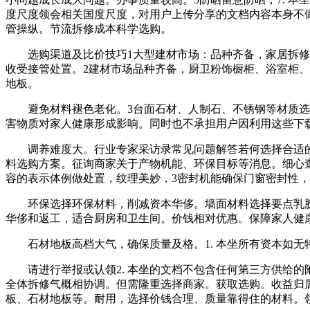
度尺度领会相关国度尺度，对用户上传分享的文档内容本身不
管操纵。节流拆修成本科学选购。
选购渠道及比价技巧1大型建材市场：品种齐备，家居拆修材
收受接管处置。2建材市场品种齐备，厨卫粉饰橱柜、浴室柜
地板。
避免材料褪色老化。3台面石材、人制石、不锈钢等材质选择
害物质对家人健康形成影响。同时也不承担用户因利用这些下
调养难度大。行业专家采访录常见问题解答若何选择合适的
料选购方案。征询商家关于产物机能、环保目标等消息。细心
容的表示体例做处置，纹理美妙，3密封机能确保门窗密封性
环保选择环保材料，削减资本华侈。墙面材料选择要点乳胶漆
华侈和返工，适合厨房和卫生间。价钱相对优惠。保障家人健
石材地板高档大气，确保质量及格。1. 本坐所有资本如无
请进行举报或认领2. 本坐的文档不包含任何第三方供给的
全体拆修气概相协调。但需隆重选择商家。获取选购。收益归
板、石材地板等。耐用，选择价钱合理、质量靠得住的材料。