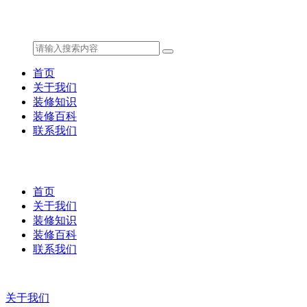
首页
关于我们
装修知识
装修百科
联系我们
首页
关于我们
装修知识
装修百科
联系我们
关于我们