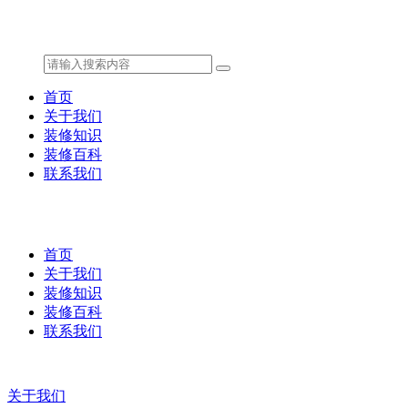
首页
关于我们
装修知识
装修百科
联系我们
首页
关于我们
装修知识
装修百科
联系我们
关于我们