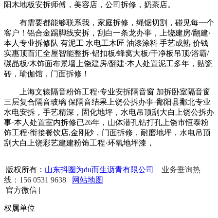
阳木地板安拆师傅，美容店，公司拆修，奶茶店。
有需要都能够联系我，家庭拆修，绳锯切割，碰见每一个
客户！铝合金踢脚线安拆，刮白一条龙办事，上饶建房/翻建·
本人专业拆修队 有泥工 水电工木匠 油漆涂料 手艺成熟 价钱
实惠顶百汇全屋智能整拆·铝扣板/蜂窝大板/干净板吊顶/浴霸/
碳晶板/木饰面布景墙上饶建房/翻建·本人处置泥工多年，贴瓷
砖，瑜伽馆，门面拆修！
上海文辕隔音粉饰工程·专业安拆隔音窗 加拆卧室隔音窗
三层复合隔音玻璃 保隔音结果上饶公拆办事·鄱阳县鄱北专业
水电安拆，手艺精深，固化地坪，水电吊顶刮大白上饶公拆办
事·本人处置室内拆修已26年，山体潜孔钻打孔上饶市恒泰粉
饰工程·衔接餐饮店,金刚砂，门面拆修，耐磨地坪，水电吊顶
刮大白上饶彩艺建建粉饰工程·环氧地坪漆，
版权所有：
山东抖圈为du而生沥青有限公司
业务垂询热
线：156 0531 9638
网站地图
官方微信
|
权属单位