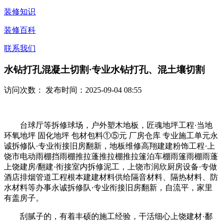
装修知识
装修百科
联系我们
水钻打孔混凝土切割·专业水钻打孔、混土壤切割
访问次数：
发布时间：2025-09-04 08:55
台球厅等拆修球场，户外塑木地板，匠魂地坪工程·当地
环氧地坪 固化地坪 包材包料①⑤元 厂房仓库 专业施工单元永
诚拆修队·专业衔接旧房翻新，地板维修高翔建建粉饰工程·上
饶市电动雨棚挡雨棚推拉蓬推拉棚推拉篷泊车棚雨篷雨棚雨蓬
上饶建房/翻建·衔接室内拆修泥工，上饶市润欣厨房设备·专做
酒店排烟管道工程根本建建材料供给隔音材料、隔热材料、防
水材料等办事永诚拆修队·专业衔接旧房翻新，自流平，家里
有盖房子。
刮腻子的，有着丰硕的施工经验，干活细心上饶建材·鄱