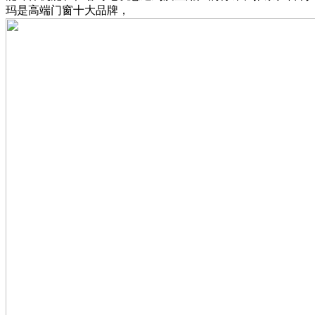
玛是高端门窗十大品牌，