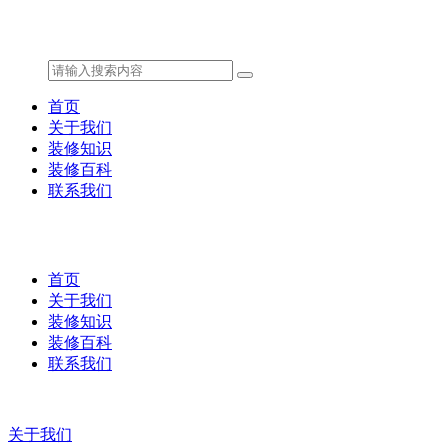
首页
关于我们
装修知识
装修百科
联系我们
首页
关于我们
装修知识
装修百科
联系我们
关于我们