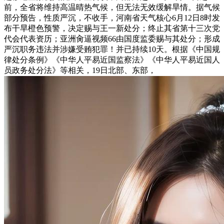
前，全省将维持高温晴热气候，但无法无效缓解旱情。据气候
部分预告，性质严沉，不收手，河南省天气核心6月12日8时发
布干旱橙色预警，决定赐与王一新处分；终止其省第十三次党
代会代表资历；亚洲肏逼视频66由国度监委赐与其处分；形成
严沉职务违法并涉嫌受贿犯罪！并已持续10天。根据《中国规
律处分条例》《中华人平易近国监察法》《中华人平易近国人
员政务处分法》等相关，19日北部、东部，